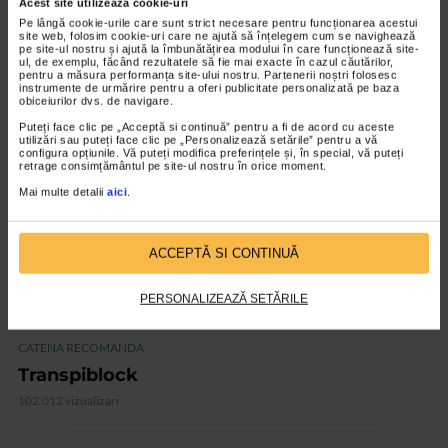
Acest site utilizează cookie-uri
CATENA RECOMANDA
Pe lângă cookie-urile care sunt strict necesare pentru funcționarea acestui
Vedixin Max
site web, folosim cookie-uri care ne ajută să înțelegem cum se navighează
pe site-ul nostru și ajută la îmbunătățirea modului în care funcționează site-
101.798 vizualizari
ul, de exemplu, făcând rezultatele să fie mai exacte în cazul căutărilor,
pentru a măsura performanța site-ului nostru. Partenerii noștri folosesc
instrumente de urmărire pentru a oferi publicitate personalizată pe baza
obiceiurilor dvs. de navigare.
VIDEO
Puteți face clic pe „Acceptă si continuă” pentru a fi de acord cu aceste
utilizări sau puteți face clic pe „Personalizează setările” pentru a vă
configura opțiunile. Vă puteți modifica preferințele și, în special, vă puteți
retrage consimțământul pe site-ul nostru în orice moment.
Mai multe detalii
aici
.
ACCEPTĂ SI CONTINUĂ
PERSONALIZEAZĂ SETĂRILE
CATENA RECOMANDA
Transpiblock
102.012 vizualizari