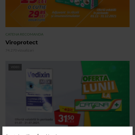
CATENA RECOMANDA
Viroprotect
74.270 vizualizari
VIDEO