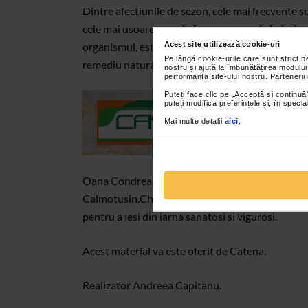
Dintre afectiunile de sezon, cele mai frecvente su
cele mai usoare pana la forme severe de imbolnavi
Acest site utilizează cookie-uri
organismul, este indicat sa ne protejam apeland 
Pe lângă cookie-urile care sunt strict 
remediu natural in vindecarea numeroaselor afec
nostru și ajută la îmbunătățirea modului
performanța site-ului nostru. Partenerii
Puteți face clic pe „Acceptă si continuă”
puteți modifica preferințele și, în spec
Mai multe detalii
aici
.
Oana Condrea, farmacist Catena, ne vorbeste des
Calmotusin.Chiar daca nu putem schimba vremea, 
pentru a iesi din iarna sanatosi si vigurosi.
Acest material va este oferit de Catena.
Realizator Andreea Capitanu.