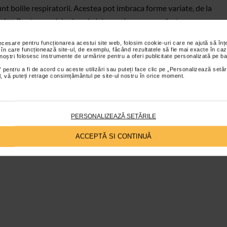
nt bolile respiratorii. Acestea pot imbraca forme variate, de la
re. Pentru ca nici gripa si nici raceala sa nu ne afecteze
la ceea ce ne-a oferit natura. Plantele medicinale sunt un
necesare pentru funcționarea acestui site web, folosim cookie-uri care ne ajută să î
tiuni de sezon.
 în care funcționează site-ul, de exemplu, făcând rezultatele să fie mai exacte în caz
 noștri folosesc instrumente de urmărire pentru a oferi publicitate personalizată pe ba
 pentru a fi de acord cu aceste utilizări sau puteți face clic pe „Personalizează setăr
ial, vă puteți retrage consimțământul pe site-ul nostru în orice moment.
PERSONALIZEAZĂ SETĂRILE
pre compozitia produselor Echinacea, Antiviral, Antigrip si
ACCEPTĂ SI CONTINUĂ
ne putem proteja de bolile respiratorii cu ajutorul naturii,