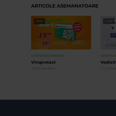
ARTICOLE ASEMANATOARE
VIDEO
VIDEO
CATENA RECOMANDA
CATENA 
Viroprotect
Vedixi
74.268 vizualizari
101.796 viz