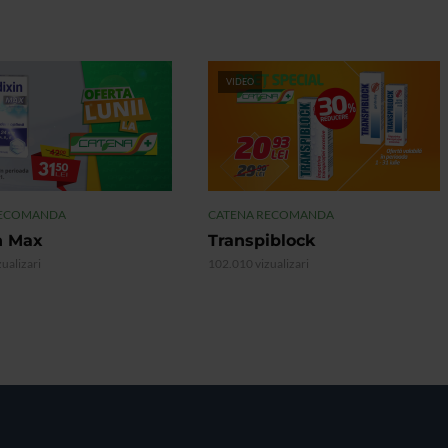
VIDEO
RECOMANDA
CATENA RECOMANDA
n Max
Transpiblock
ualizari
102.010 vizualizari