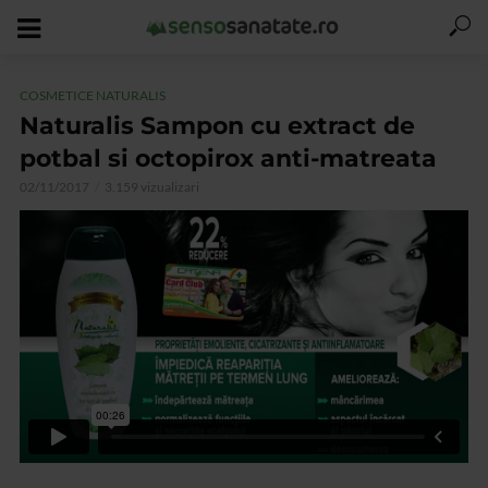
COSMETICE NATURALIS
Naturalis Sampon cu extract de
potbal si octopirox anti-matreata
02/11/2017
3.159 vizualizari