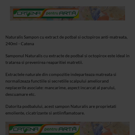
Naturalis Sampon cu extract de potbal si octopirox anti-matreata,
240ml - Catena
Samponul Naturalis cu extracte de podbal si octopirox este ideal in
tratarea si prevenirea reaparitiei matretii.
Extractele naturale din compozitie indeparteaza matreata si
normalizeaza functiile si secretiile scalpului ameliorand
neplacerile asociate: mancarime, aspect incarcat al parului,
descuamare etc.
Datorita podbalului, acest sampon Naturalis are proprietati
emoliente, cicatrizante si antiinflamatoare.