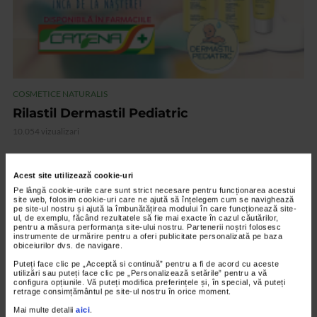
COSMETICE NATURALIS
Rilastil Dermastil Pediatric
10.054 vizualizari
VIDEO
Acest site utilizează cookie-uri
Pe lângă cookie-urile care sunt strict necesare pentru funcționarea acestui
site web, folosim cookie-uri care ne ajută să înțelegem cum se navighează
pe site-ul nostru și ajută la îmbunătățirea modului în care funcționează site-
ul, de exemplu, făcând rezultatele să fie mai exacte în cazul căutărilor,
pentru a măsura performanța site-ului nostru. Partenerii noștri folosesc
instrumente de urmărire pentru a oferi publicitate personalizată pe baza
obiceiurilor dvs. de navigare.
Puteți face clic pe „Acceptă si continuă” pentru a fi de acord cu aceste
utilizări sau puteți face clic pe „Personalizează setările” pentru a vă
configura opțiunile. Vă puteți modifica preferințele și, în special, vă puteți
retrage consimțământul pe site-ul nostru în orice moment.
Mai multe detalii
aici
.