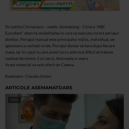
Dr.Letitia Chiriacescu - medic stomatolog - Clinica "ABC
Eurodent" descrie modalitatea in care se executa corect periajul
dintilor. Periajul manual este principalul mijloc, individual, de
igienizare a cavitatii orale. Periajul dentar se face dupa fiecare
masa, iar in cazul in care acest lucru este mai dificil el trebuie
realizat de minim 2 ori pe zi, dimineata si seara.
Acest material va este oferit de Catena.
Realizator: Claudia Anton
ARTICOLE ASEMANATOARE
VIDEO