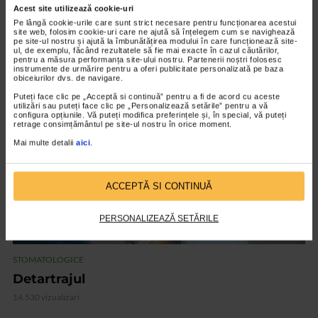
Acest site utilizează cookie-uri
STOMATOLOGICE
Pe lângă cookie-urile care sunt strict necesare pentru funcționarea acestui
site web, folosim cookie-uri care ne ajută să înțelegem cum se navighează
Igiena dentara
pe site-ul nostru și ajută la îmbunătățirea modului în care funcționează site-
ul, de exemplu, făcând rezultatele să fie mai exacte în cazul căutărilor,
7.756 vizualizari
pentru a măsura performanța site-ului nostru. Partenerii noștri folosesc
instrumente de urmărire pentru a oferi publicitate personalizată pe baza
obiceiurilor dvs. de navigare.
VIDEO
Puteți face clic pe „Acceptă si continuă” pentru a fi de acord cu aceste
utilizări sau puteți face clic pe „Personalizează setările” pentru a vă
configura opțiunile. Vă puteți modifica preferințele și, în special, vă puteți
retrage consimțământul pe site-ul nostru în orice moment.
Mai multe detalii
aici
.
ACCEPTĂ SI CONTINUĂ
PERSONALIZEAZĂ SETĂRILE
STOMATOLOGICE
Detartrajul
14.530 vizualizari