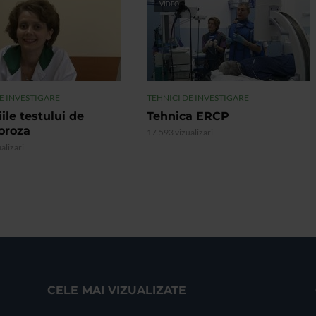
VIDEO
E INVESTIGARE
TEHNICI DE INVESTIGARE
iile testului de
Tehnica ERCP
oroza
17.593 vizualizari
alizari
CELE MAI VIZUALIZATE