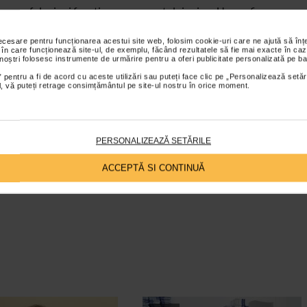
a morfologia si functionarea aparatului urinar.Urografia
nare, dupa opacifierea acestora cu un produs de contrast iodat,
necesare pentru funcționarea acestui site web, folosim cookie-uri care ne ajută să î
 urina.
 în care funcționează site-ul, de exemplu, făcând rezultatele să fie mai exacte în caz
 noștri folosesc instrumente de urmărire pentru a oferi publicitate personalizată pe ba
 pentru a fi de acord cu aceste utilizări sau puteți face clic pe „Personalizează setăr
ial, vă puteți retrage consimțământul pe site-ul nostru în orice moment.
PERSONALIZEAZĂ SETĂRILE
ACCEPTĂ SI CONTINUĂ