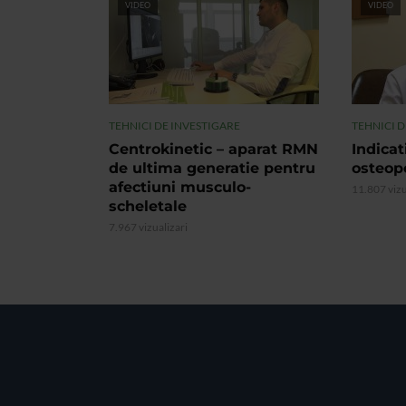
VIDEO
VIDEO
TEHNICI DE INVESTIGARE
TEHNICI D
Centrokinetic – aparat RMN
Indicat
de ultima generatie pentru
osteop
afectiuni musculo-
11.807 vizu
scheletale
7.967 vizualizari