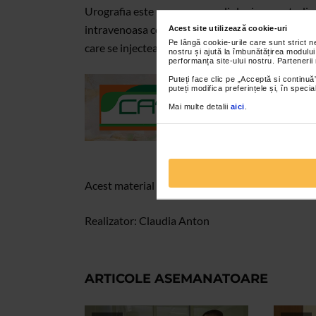
Urografia este un examen radiologic care studiaz
intravenoasa consta in radiografierea cailor uri
Acest site utilizează cookie-uri
Pe lângă cookie-urile care sunt strict 
care se injecteaza pe cale venoasa si se elimina in
nostru și ajută la îmbunătățirea modului
performanța site-ului nostru. Partenerii
Puteți face clic pe „Acceptă si continuă”
puteți modifica preferințele și, în spec
Mai multe detalii
aici
.
Acest material va este oferit de Catena.
Realizator: Claudia Anton
ARTICOLE ASEMANATOARE