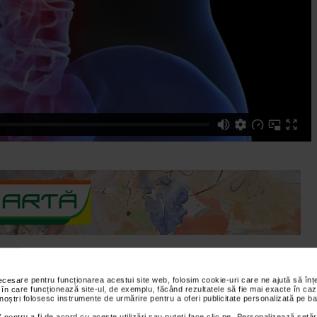
necesare pentru funcționarea acestui site web, folosim cookie-uri care ne ajută să î
ie - CentruL Medical MEDAS vorbeste despre consecintele
 în care funcționează site-ul, de exemplu, făcând rezultatele să fie mai exacte în caz
 noștri folosesc instrumente de urmărire pentru a oferi publicitate personalizată pe ba
mai performante care permit evidentierea si masurarea gradului ei
 pentru a fi de acord cu aceste utilizări sau puteți face clic pe „Personalizează setăr