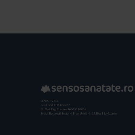
SENSO TV SRL
Cod Fiscal: RO14950647
Nr. Ord. Reg. Com./an: J40/2911/2005
Sediul: Bucuresti, Sector 4, B-dul Unirii, Nr. 15, Bloc B3, Mezanin