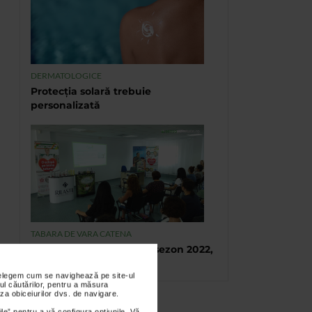
DERMATOLOGICE
Protecția solară trebuie
personalizată
TABARA DE VARA CATENA
Tabara de vara, final de sezon 2022,
Eforie Sud
nțelegem cum se navighează pe site-ul
ul căutărilor, pentru a măsura
za obiceiurilor dvs. de navigare.
ile” pentru a vă configura opțiunile. Vă