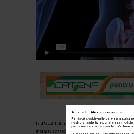
Acest site utilizează cookie-uri
Pe lângă cookie-urile care sunt strict 
Dr.Pavel Jalba - medic specialist endocrinolog
nostru și ajută la îmbunătățirea modului
performanța site-ului nostru. Partenerii
instalarii osteoporozei si despre tehnicile cele 
Puteți face clic pe „Acceptă si continuă”