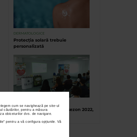
DERMATOLOGICE
Protecția solară trebuie
personalizată
TABARA DE VARA CATENA
nțelegem cum se navighează pe site-ul
Tabara de vara, final de sezon 2022,
ul căutărilor, pentru a măsura
za obiceiurilor dvs. de navigare.
Eforie Sud
ile” pentru a vă configura opțiunile. Vă