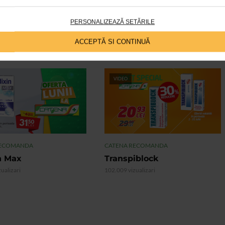
tatii din I.C.D.A. vorbeste despre prelucrarea mierii in
PERSONALIZEAZĂ SETĂRILE
ACCEPTĂ SI CONTINUĂ
VIDEO
RECOMANDA
CATENA RECOMANDA
n Max
Transpiblock
ualizari
102.009 vizualizari