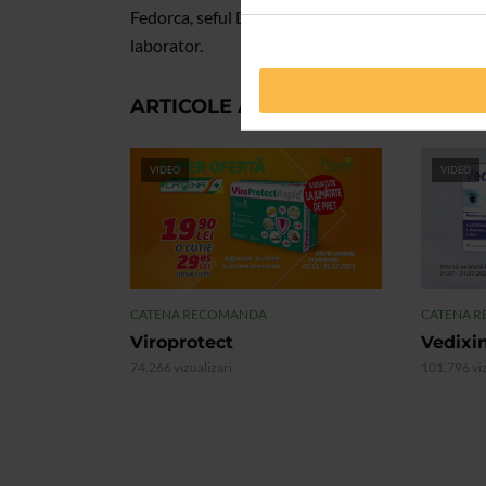
Fedorca, seful Departamentului de Control al Cali
laborator.
ARTICOLE ASEMANATOARE
VIDEO
VIDEO
CATENA RECOMANDA
CATENA 
Viroprotect
Vedixi
74.266 vizualizari
101.796 viz