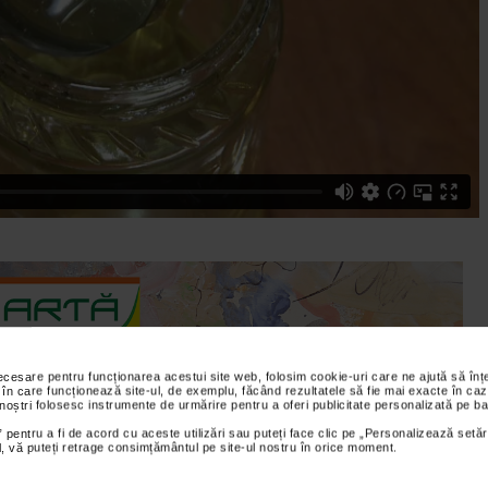
necesare pentru funcționarea acestui site web, folosim cookie-uri care ne ajută să î
 în care funcționează site-ul, de exemplu, făcând rezultatele să fie mai exacte în caz
 noștri folosesc instrumente de urmărire pentru a oferi publicitate personalizată pe ba
 pentru a fi de acord cu aceste utilizări sau puteți face clic pe „Personalizează setăr
al Institutul de Cercetare si Dezvoltare pentru Apicultura din
ial, vă puteți retrage consimțământul pe site-ul nostru în orice moment.
terapie explica ce produse ale stupului combat stresul. Coltea