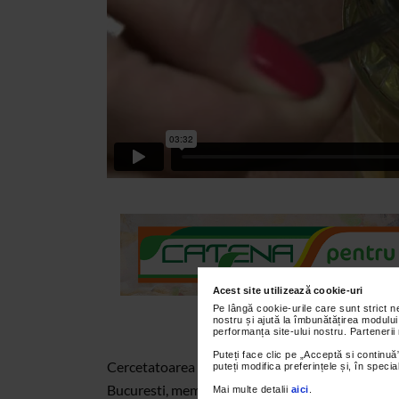
Acest site utilizează cookie-uri
Pe lângă cookie-urile care sunt strict 
nostru și ajută la îmbunătățirea modului
performanța site-ului nostru. Partenerii
Puteți face clic pe „Acceptă si continuă”
Cercetatoarea Cristina Mateescu, director gener
puteți modifica preferințele și, în spec
Bucuresti, membru in Comisia Permanenta de Api
Mai multe detalii
aici
.