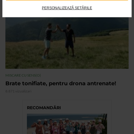
VIDEO
PERSONALIZEAZĂ SETĂRILE
MISCARE CU SENS(O)
Brate tonifiate, pentru drona antrenate!
8.871 vizualizari
RECOMANDĂRI