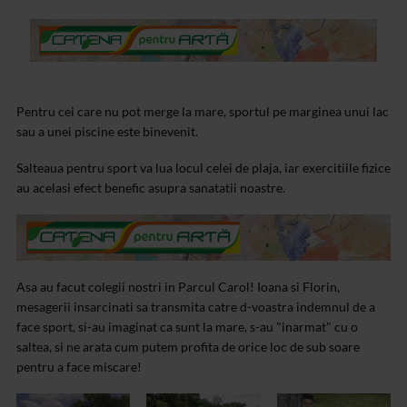
Pentru cei care nu pot merge la mare, sportul pe marginea unui lac
sau a unei piscine este binevenit.
Salteaua pentru sport va lua locul celei de plaja, iar exercitiile fizice
au acelasi efect benefic asupra sanatatii noastre.
Asa au facut colegii nostri in Parcul Carol! Ioana si Florin,
mesagerii insarcinati sa transmita catre d-voastra indemnul de a
face sport, si-au imaginat ca sunt la mare, s-au "inarmat" cu o
saltea, si ne arata cum putem profita de orice loc de sub soare
pentru a face miscare!