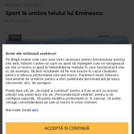
MISCARE CU SENS(O)
Sport la umbra teiului lui Eminescu
8.586 vizualizari
VIDEO
Acest site utilizează cookie-uri
Pe lângă cookie-urile care sunt strict necesare pentru funcționarea acestui
site web, folosim cookie-uri care ne ajută să înțelegem cum se navighează
pe site-ul nostru și ajută la îmbunătățirea modului în care funcționează site-
ul, de exemplu, făcând rezultatele să fie mai exacte în cazul căutărilor,
pentru a măsura performanța site-ului nostru. Partenerii noștri folosesc
instrumente de urmărire pentru a oferi publicitate personalizată pe baza
obiceiurilor dvs. de navigare.
Puteți face clic pe „Acceptă si continuă” pentru a fi de acord cu aceste
utilizări sau puteți face clic pe „Personalizează setările” pentru a vă
configura opțiunile. Vă puteți modifica preferințele și, în special, vă puteți
retrage consimțământul pe site-ul nostru în orice moment.
MISCARE CU SENS(O)
Mai multe detalii
aici
.
Sportul si cultura fac echipa in Moldova
8.537 vizualizari
ACCEPTĂ SI CONTINUĂ