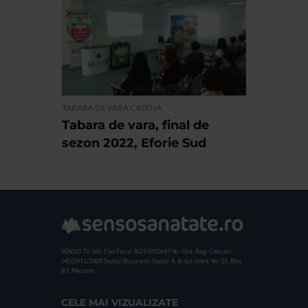
TABARA DE VARA CATENA
Tabara de vara, final de
sezon 2022, Eforie Sud
SENSO TV SRL
Cod Fiscal: RO14950647
Nr. Ord. Reg. Com./an:
J40/2911/2005
Sediul: Bucuresti, Sector 4, B-dul Unirii, Nr. 15, Bloc
B3, Mezanin
CELE MAI VIZUALIZATE