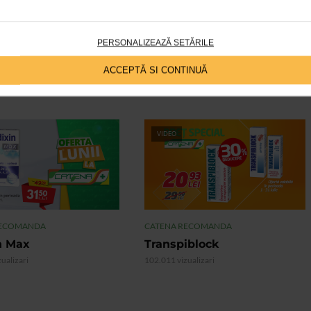
exista reduceri de 15 % pentru toate seturile de cadou
aza pana la sfarsitul lunii februarie si este valabila pentru toti
PERSONALIZEAZĂ SETĂRILE
ACCEPTĂ SI CONTINUĂ
VIDEO
RECOMANDA
CATENA RECOMANDA
n Max
Transpiblock
ualizari
102.011 vizualizari