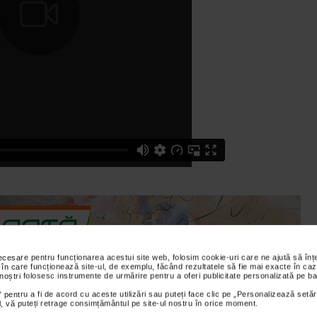
necesare pentru funcționarea acestui site web, folosim cookie-uri care ne ajută să î
 în care funcționează site-ul, de exemplu, făcând rezultatele să fie mai exacte în caz
 noștri folosesc instrumente de urmărire pentru a oferi publicitate personalizată pe ba
 pentru a fi de acord cu aceste utilizări sau puteți face clic pe „Personalizează setăr
ial, vă puteți retrage consimțământul pe site-ul nostru în orice moment.
are doresc sa faca un cadou persoanei iubite. Cu reduceri de 15 %