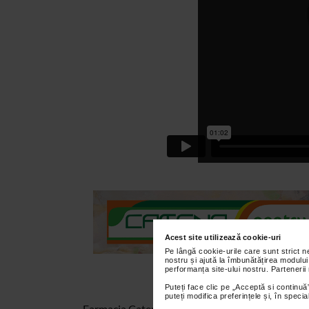
Acest site utilizează cookie-uri
Pe lângă cookie-urile care sunt strict 
nostru și ajută la îmbunătățirea modului
performanța site-ului nostru. Partenerii
Puteți face clic pe „Acceptă si continuă”
puteți modifica preferințele și, în spec
Farmacia Catena vine in ajutorul tuturor celor c