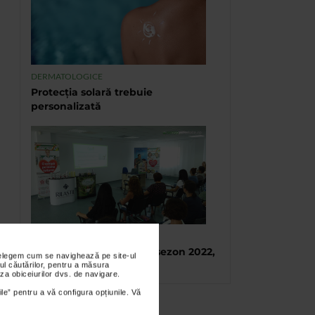
DERMATOLOGICE
Protecția solară trebuie
personalizată
TABARA DE VARA CATENA
Tabara de vara, final de sezon 2022,
nțelegem cum se navighează pe site-ul
Eforie Sud
ul căutărilor, pentru a măsura
za obiceiurilor dvs. de navigare.
ile” pentru a vă configura opțiunile. Vă