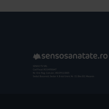
SENSO TV SRL
Cod Fiscal: RO14950647
Nr. Ord. Reg. Com./an: J40/2911/2005
Sediul: Bucuresti, Sector 4, B-dul Unirii, Nr. 15, Bloc B3, Mezanin