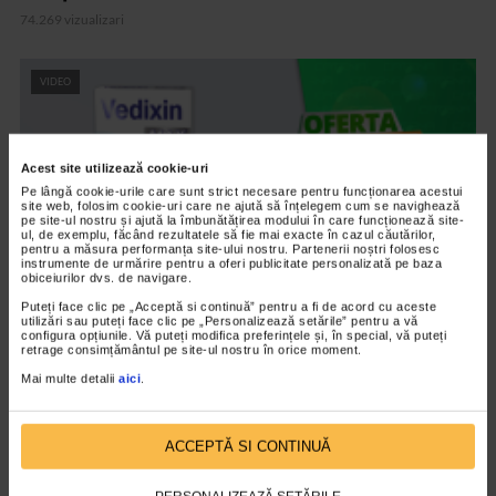
74.269 vizualizari
VIDEO
Acest site utilizează cookie-uri
Pe lângă cookie-urile care sunt strict necesare pentru funcționarea acestui
site web, folosim cookie-uri care ne ajută să înțelegem cum se navighează
pe site-ul nostru și ajută la îmbunătățirea modului în care funcționează site-
ul, de exemplu, făcând rezultatele să fie mai exacte în cazul căutărilor,
pentru a măsura performanța site-ului nostru. Partenerii noștri folosesc
instrumente de urmărire pentru a oferi publicitate personalizată pe baza
obiceiurilor dvs. de navigare.
Puteți face clic pe „Acceptă si continuă” pentru a fi de acord cu aceste
utilizări sau puteți face clic pe „Personalizează setările” pentru a vă
configura opțiunile. Vă puteți modifica preferințele și, în special, vă puteți
CATENA RECOMANDA
retrage consimțământul pe site-ul nostru în orice moment.
Vedixin Max
Mai multe detalii
aici
.
101.796 vizualizari
ACCEPTĂ SI CONTINUĂ
VIDEO