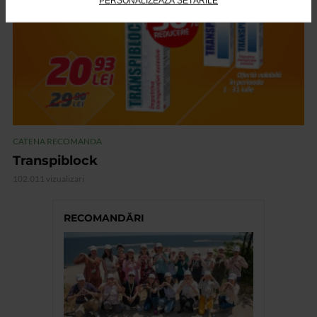
PERSONALIZEAZĂ SETĂRILE
CATENA RECOMANDA
Transpiblock
102.011 vizualizari
RECOMANDĂRI