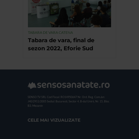
TABARA DE VARA CATENA
Tabara de vara, final de
sezon 2022, Eforie Sud
SENSO TV SRL
Cod Fiscal: RO14950647
Nr. Ord. Reg. Com./an:
J40/2911/2005
Sediul: Bucuresti, Sector 4, B-dul Unirii, Nr. 15, Bloc
B3, Mezanin
CELE MAI VIZUALIZATE