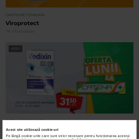
CATENA RECOMANDA
Viroprotect
74.270 vizualizari
VIDEO
CATENA RECOMANDA
Vedixin Max
Acest site utilizează cookie-uri
Pe lângă cookie-urile care sunt strict necesare pentru funcționarea acestui
101.798 vizualizari