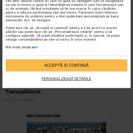
site web, folosim cookie-uri care ne ajută să înțelegem cum se navighează
pe site-ul nostru și ajută la îmbunătățirea modului în care funcționează site-
ul, de exemplu, făcând rezultatele să fie mai exacte în cazul căutărilor,
pentru a măsura performanța site-ului nostru. Partenerii noștri folosesc
VIDEO
instrumente de urmărire pentru a oferi publicitate personalizată pe baza
obiceiurilor dvs. de navigare.
Puteți face clic pe „Acceptă si continuă” pentru a fi de acord cu aceste
utilizări sau puteți face clic pe „Personalizează setările” pentru a vă
configura opțiunile. Vă puteți modifica preferințele și, în special, vă puteți
retrage consimțământul pe site-ul nostru în orice moment.
Mai multe detalii
aici
.
ACCEPTĂ SI CONTINUĂ
PERSONALIZEAZĂ SETĂRILE
CATENA RECOMANDA
Transpiblock
102.012 vizualizari
RECOMANDĂRI