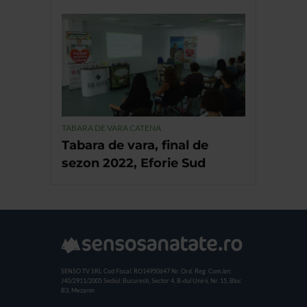
TABARA DE VARA CATENA
Tabara de vara, final de
sezon 2022, Eforie Sud
SENSO TV SRL
Cod Fiscal: RO14950647
Nr. Ord. Reg. Com./an:
J40/2911/2005
Sediul: Bucuresti, Sector 4, B-dul Unirii, Nr. 15, Bloc
B3, Mezanin