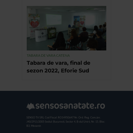
TABARA DE VARA CATENA
Tabara de vara, final de
sezon 2022, Eforie Sud
SENSO TV SRL
Cod Fiscal: RO14950647
Nr. Ord. Reg. Com./an:
J40/2911/2005
Sediul: Bucuresti, Sector 4, B-dul Unirii, Nr. 15, Bloc
B3, Mezanin