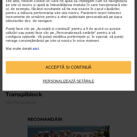
site web, folosim cookie-uri care ne ajută să înțelegem cum se navighează
pe site-ul nostru și ajută la îmbunătățirea modului în care funcționează site-
ul, de exemplu, făcând rezultatele să fie mai exacte în cazul căutărilor,
pentru a măsura performanța site-ului nostru. Partenerii noștri folosesc
VIDEO
instrumente de urmărire pentru a oferi publicitate personalizată pe baza
obiceiurilor dvs. de navigare.
Puteți face clic pe „Acceptă si continuă” pentru a fi de acord cu aceste
utilizări sau puteți face clic pe „Personalizează setările” pentru a vă
configura opțiunile. Vă puteți modifica preferințele și, în special, vă puteți
retrage consimțământul pe site-ul nostru în orice moment.
Mai multe detalii
aici
.
ACCEPTĂ SI CONTINUĂ
PERSONALIZEAZĂ SETĂRILE
CATENA RECOMANDA
Transpiblock
102.012 vizualizari
RECOMANDĂRI