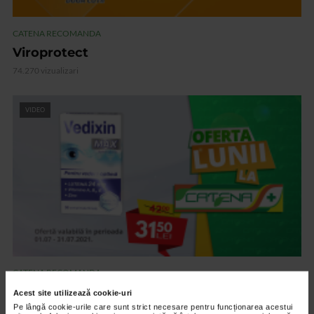
CATENA RECOMANDA
Viroprotect
74.270 vizualizari
VIDEO
CATENA RECOMANDA
Vedixin Max
Acest site utilizează cookie-uri
Pe lângă cookie-urile care sunt strict necesare pentru funcționarea acestui
101.798 vizualizari