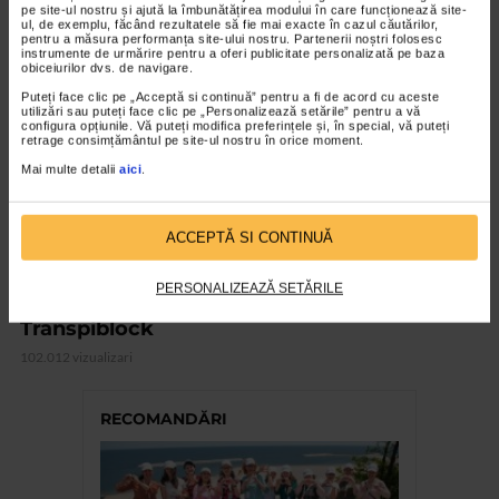
pe site-ul nostru și ajută la îmbunătățirea modului în care funcționează site-
ul, de exemplu, făcând rezultatele să fie mai exacte în cazul căutărilor,
pentru a măsura performanța site-ului nostru. Partenerii noștri folosesc
VIDEO
instrumente de urmărire pentru a oferi publicitate personalizată pe baza
obiceiurilor dvs. de navigare.
Puteți face clic pe „Acceptă si continuă” pentru a fi de acord cu aceste
utilizări sau puteți face clic pe „Personalizează setările” pentru a vă
configura opțiunile. Vă puteți modifica preferințele și, în special, vă puteți
retrage consimțământul pe site-ul nostru în orice moment.
Mai multe detalii
aici
.
ACCEPTĂ SI CONTINUĂ
PERSONALIZEAZĂ SETĂRILE
CATENA RECOMANDA
Transpiblock
102.012 vizualizari
RECOMANDĂRI