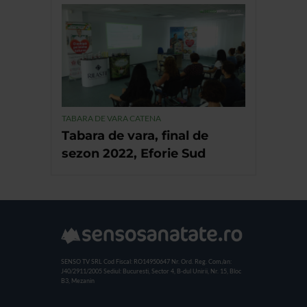
TABARA DE VARA CATENA
Tabara de vara, final de
sezon 2022, Eforie Sud
SENSO TV SRL
Cod Fiscal: RO14950647
Nr. Ord. Reg. Com./an:
J40/2911/2005
Sediul: Bucuresti, Sector 4, B-dul Unirii, Nr. 15, Bloc
B3, Mezanin