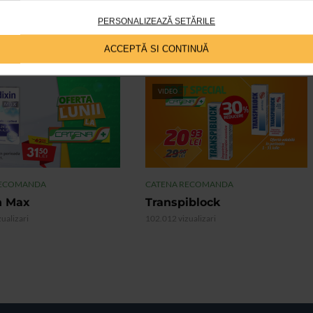
ii.
PERSONALIZEAZĂ SETĂRILE
ACCEPTĂ SI CONTINUĂ
VIDEO
RECOMANDA
CATENA RECOMANDA
n Max
Transpiblock
ualizari
102.012 vizualizari