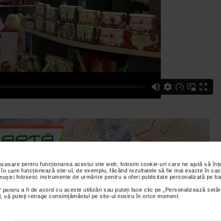
necesare pentru funcționarea acestui site web, folosim cookie-uri care ne ajută să î
 în care funcționează site-ul, de exemplu, făcând rezultatele să fie mai exacte în caz
 noștri folosesc instrumente de urmărire pentru a oferi publicitate personalizată pe ba
 pentru a fi de acord cu aceste utilizări sau puteți face clic pe „Personalizează setăr
ial, vă puteți retrage consimțământul pe site-ul nostru în orice moment.
panie ce si-a demonstrat timp de jumatate de secol talentul si
n 6 sapunuri vegetale (250 g fiecare), pretioase pentru