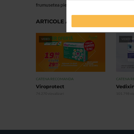
frumusetea pielii si starea generala de bine a mint
ARTICOLE ASEMANATOARE
VIDEO
VIDEO
CATENA RECOMANDA
CATENA 
Viroprotect
Vedixi
74.270 vizualizari
101.798 viz