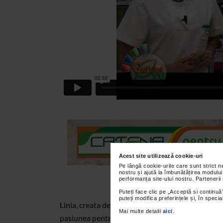
Acest site utilizează cookie-uri
Pe lângă cookie-urile care sunt strict 
nostru și ajută la îmbunătățirea modului
performanța site-ului nostru. Partenerii
Puteți face clic pe „Acceptă si continuă”
puteți modifica preferințele și, în spec
Linia, creata de Nesti Dante din Florenta, o com
Mai multe detalii
aici
.
pasiunea pentru realizarea sapunurilor, consta i