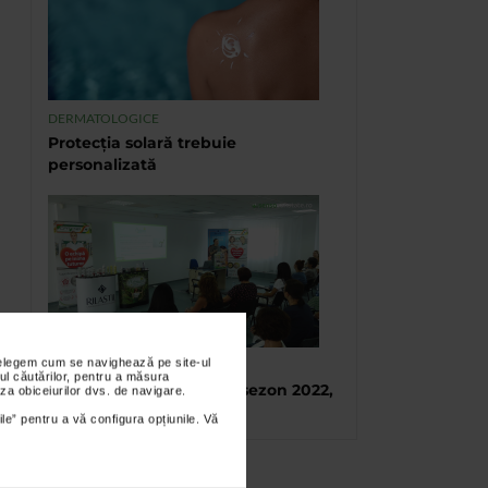
DERMATOLOGICE
Protecția solară trebuie
personalizată
nțelegem cum se navighează pe site-ul
TABARA DE VARA CATENA
ul căutărilor, pentru a măsura
Tabara de vara, final de sezon 2022,
za obiceiurilor dvs. de navigare.
Eforie Sud
ile” pentru a vă configura opțiunile. Vă