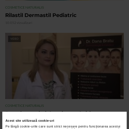
COSMETICE NATURALIS
Rilastil Dermastil Pediatric
10.052 vizualizari
VIDEO
COSMETICE NATURALIS
Protejeaza-ti pielea si soarele iti ramane
prieten!
Acest site utilizează cookie-uri
Pe lângă cookie-urile care sunt strict necesare pentru funcționarea acestui
12.755 vizualizari