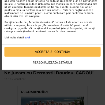
site web, folosim cookie-uri care ne ajută să înțelegem cum se navighează
pe site-ul nostru și ajută la îmbunătățirea modului în care funcționează site-
ul, de exemplu, făcând rezultatele să fie mai exacte în cazul căutărilor,
pentru a măsura performanța site-ului nostru. Partenerii noștri folosesc
VIDEO
instrumente de urmărire pentru a oferi publicitate personalizată pe baza
obiceiurilor dvs. de navigare.
Puteți face clic pe „Acceptă si continuă” pentru a fi de acord cu aceste
utilizări sau puteți face clic pe „Personalizează setările” pentru a vă
configura opțiunile. Vă puteți modifica preferințele și, în special, vă puteți
retrage consimțământul pe site-ul nostru în orice moment.
Mai multe detalii
aici
.
ACCEPTĂ SI CONTINUĂ
PERSONALIZEAZĂ SETĂRILE
COSMETICE NATURALIS
Ne jucam cu Dermastil Doudou. CADOU!
11.149 vizualizari
RECOMANDĂRI