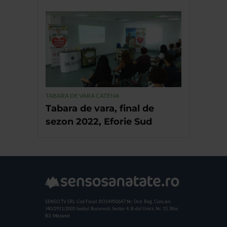
TABARA DE VARA CATENA
Tabara de vara, final de
sezon 2022, Eforie Sud
SENSO TV SRL
Cod Fiscal: RO14950647
Nr. Ord. Reg. Com./an:
J40/2911/2005
Sediul: Bucuresti, Sector 4, B-dul Unirii, Nr. 15, Bloc
B3, Mezanin