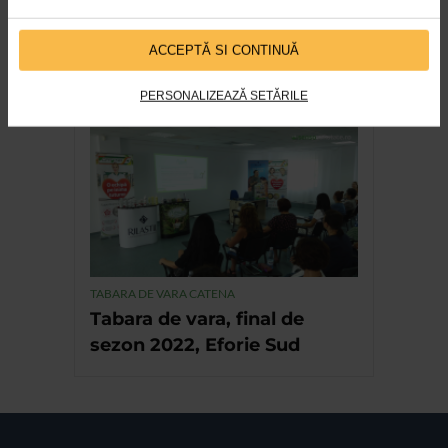
DERMATOLOGICE
ACCEPTĂ SI CONTINUĂ
Protecția solară trebuie
personalizată
PERSONALIZEAZĂ SETĂRILE
TABARA DE VARA CATENA
Tabara de vara, final de
sezon 2022, Eforie Sud