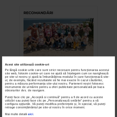
RECOMANDĂRI
TABARA DE VARA CATENA
Acest site utilizează cookie-uri
Școala de Vară Catena,
Pe lângă cookie-urile care sunt strict necesare pentru funcționarea acestui
site web, folosim cookie-uri care ne ajută să înțelegem cum se navighează
Eforie Sud, 2023
pe site-ul nostru și ajută la îmbunătățirea modului în care funcționează site-
ul, de exemplu, făcând rezultatele să fie mai exacte în cazul căutărilor,
pentru a măsura performanța site-ului nostru. Partenerii noștri folosesc
instrumente de urmărire pentru a oferi publicitate personalizată pe baza
obiceiurilor dvs. de navigare.
Puteți face clic pe „Acceptă si continuă” pentru a fi de acord cu aceste
utilizări sau puteți face clic pe „Personalizează setările” pentru a vă
configura opțiunile. Vă puteți modifica preferințele și, în special, vă puteți
retrage consimțământul pe site-ul nostru în orice moment.
Mai multe detalii
aici
.