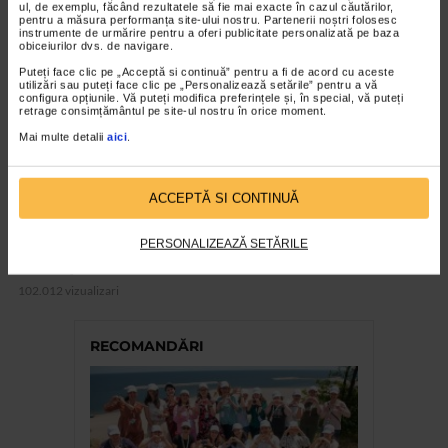
VIDEO
ul, de exemplu, făcând rezultatele să fie mai exacte în cazul căutărilor,
pentru a măsura performanța site-ului nostru. Partenerii noștri folosesc
instrumente de urmărire pentru a oferi publicitate personalizată pe baza
obiceiurilor dvs. de navigare.
Puteți face clic pe „Acceptă si continuă” pentru a fi de acord cu aceste
utilizări sau puteți face clic pe „Personalizează setările” pentru a vă
configura opțiunile. Vă puteți modifica preferințele și, în special, vă puteți
retrage consimțământul pe site-ul nostru în orice moment.
Mai multe detalii
aici
.
ACCEPTĂ SI CONTINUĂ
CATENA RECOMANDA
PERSONALIZEAZĂ SETĂRILE
Transpiblock
102.012 vizualizari
RECOMANDĂRI