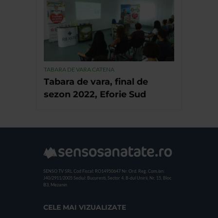
TABARA DE VARA CATENA
Tabara de vara, final de
sezon 2022, Eforie Sud
SENSO TV SRL
Cod Fiscal: RO14950647
Nr. Ord. Reg. Com./an:
J40/2911/2005
Sediul: Bucuresti, Sector 4, B-dul Unirii, Nr. 15, Bloc
B3, Mezanin
CELE MAI VIZUALIZATE