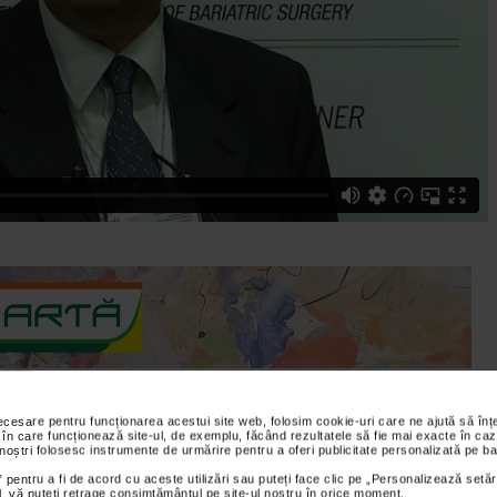
necesare pentru funcționarea acestui site web, folosim cookie-uri care ne ajută să î
 în care funcționează site-ul, de exemplu, făcând rezultatele să fie mai exacte în caz
 noștri folosesc instrumente de urmărire pentru a oferi publicitate personalizată pe ba
s al Asociatiei Romane pentru Chirurgie Endoscopica si alte
 pentru a fi de acord cu aceste utilizări sau puteți face clic pe „Personalizează setăr
in care specialitati cum ar fi chirurgia generala, chirurgia
ial, vă puteți retrage consimțământul pe site-ul nostru în orice moment.