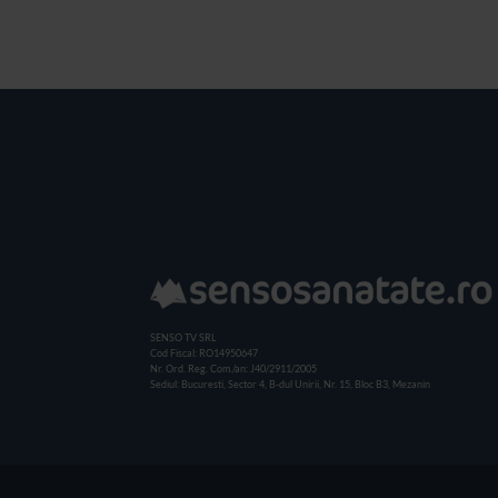
SENSO TV SRL
Cod Fiscal: RO14950647
Nr. Ord. Reg. Com./an: J40/2911/2005
Sediul: Bucuresti, Sector 4, B-dul Unirii, Nr. 15, Bloc B3, Mezanin