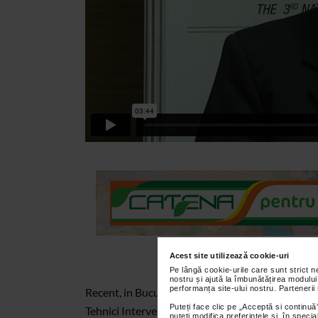
Acest site utilizează cookie-uri
Pe lângă cookie-urile care sunt strict 
nostru și ajută la îmbunătățirea modului
performanța site-ului nostru. Partenerii
Recent, in Bucuresti a avut loc Al VI-lea Congre
Puteți face clic pe „Acceptă si continuă”
Tehnici Interventionale (A.R.C.E.), singurul forum 
puteți modifica preferințele și, în spec