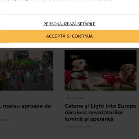
ogia, anestezia, neurochirurgia, ortopedia, chirurgia ORL sau
erientele particulare si au cautat solutii comune de rezolvare a
zive.
PERSONALIZEAZĂ SETĂRILE
ACCEPTĂ SI CONTINUĂ
VIDEO
NT
EVENIMENT
, mereu aproape de
Catena și Light into Europe
dăruiesc nevăzătorilor
lumină și speranță
lizari
1.836 vizualizari