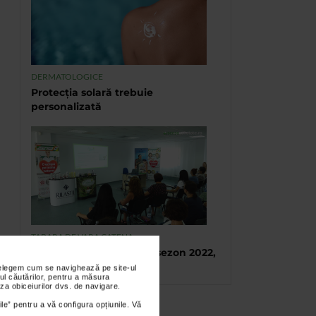
DERMATOLOGICE
Protecția solară trebuie
personalizată
TABARA DE VARA CATENA
Tabara de vara, final de sezon 2022,
Eforie Sud
nțelegem cum se navighează pe site-ul
ul căutărilor, pentru a măsura
za obiceiurilor dvs. de navigare.
ile” pentru a vă configura opțiunile. Vă