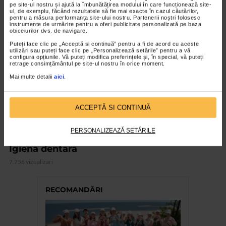
pe site-ul nostru și ajută la îmbunătățirea modului în care funcționează site-
ul, de exemplu, făcând rezultatele să fie mai exacte în cazul căutărilor,
pentru a măsura performanța site-ului nostru. Partenerii noștri folosesc
VIDEO
instrumente de urmărire pentru a oferi publicitate personalizată pe baza
obiceiurilor dvs. de navigare.
Puteți face clic pe „Acceptă si continuă” pentru a fi de acord cu aceste
utilizări sau puteți face clic pe „Personalizează setările” pentru a vă
configura opțiunile. Vă puteți modifica preferințele și, în special, vă puteți
retrage consimțământul pe site-ul nostru în orice moment.
Mai multe detalii
aici
.
ACCEPTĂ SI CONTINUĂ
PERSONALIZEAZĂ SETĂRILE
STOMATOLOGICE
Igiena dentara
7.756 vizualizari
RECOMANDĂRI