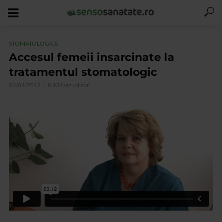
STOMATOLOGICE
Accesul femeii insarcinate la
tratamentul stomatologic
03/04/2012
8.934 vizualizari