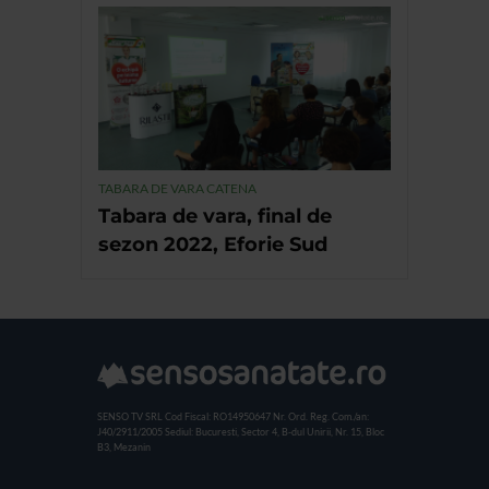
TABARA DE VARA CATENA
Tabara de vara, final de
sezon 2022, Eforie Sud
SENSO TV SRL
Cod Fiscal: RO14950647
Nr. Ord. Reg. Com./an:
J40/2911/2005
Sediul: Bucuresti, Sector 4, B-dul Unirii, Nr. 15, Bloc
B3, Mezanin