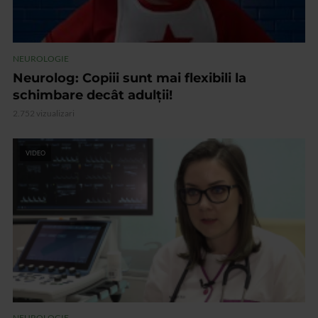
NEUROLOGIE
Neurolog: Copiii sunt mai flexibili la
schimbare decât adulții!
2.752 vizualizari
VIDEO
NEUROLOGIE