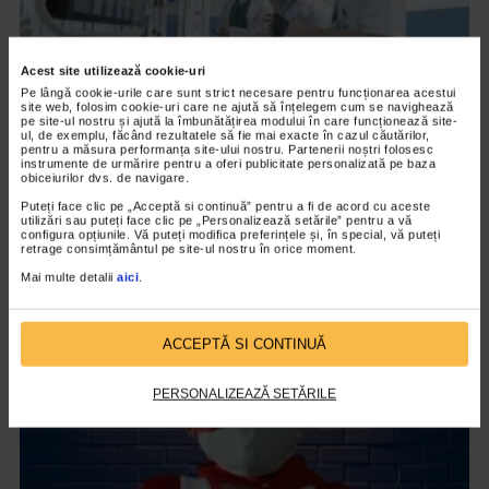
Acest site utilizează cookie-uri
Pe lângă cookie-urile care sunt strict necesare pentru funcționarea acestui
site web, folosim cookie-uri care ne ajută să înțelegem cum se navighează
pe site-ul nostru și ajută la îmbunătățirea modului în care funcționează site-
ul, de exemplu, făcând rezultatele să fie mai exacte în cazul căutărilor,
pentru a măsura performanța site-ului nostru. Partenerii noștri folosesc
instrumente de urmărire pentru a oferi publicitate personalizată pe baza
obiceiurilor dvs. de navigare.
NEUROLOGIE
Dr. Adrian Tutelca – Sedentarismul, boala
Puteți face clic pe „Acceptă si continuă” pentru a fi de acord cu aceste
utilizări sau puteți face clic pe „Personalizează setările” pentru a vă
vaselor de sânge
configura opțiunile. Vă puteți modifica preferințele și, în special, vă puteți
retrage consimțământul pe site-ul nostru în orice moment.
7.239 vizualizari
Mai multe detalii
aici
.
VIDEO
ACCEPTĂ SI CONTINUĂ
PERSONALIZEAZĂ SETĂRILE