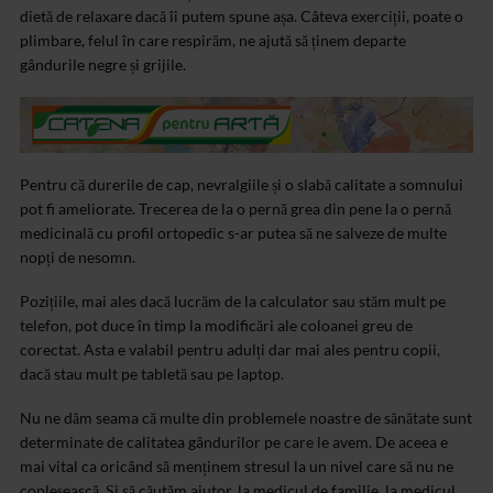
dietă de relaxare dacă îi putem spune așa. Câteva exerciții, poate o
plimbare, felul în care respirăm, ne ajută să ținem departe
gândurile negre și grijile.
Pentru că durerile de cap, nevralgiile și o slabă calitate a somnului
pot fi ameliorate. Trecerea de la o pernă grea din pene la o pernă
medicinală cu profil ortopedic s-ar putea să ne salveze de multe
nopți de nesomn.
Pozițiile, mai ales dacă lucrăm de la calculator sau stăm mult pe
telefon, pot duce în timp la modificări ale coloanei greu de
corectat. Asta e valabil pentru adulți dar mai ales pentru copii,
dacă stau mult pe tabletă sau pe laptop.
Nu ne dăm seama că multe din problemele noastre de sănătate sunt
determinate de calitatea gândurilor pe care le avem. De aceea e
mai vital ca oricând să menținem stresul la un nivel care să nu ne
copleșească. Și să căutăm ajutor, la medicul de familie, la medicul