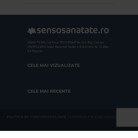
SENSO TV SRL
Cod Fiscal: RO14950647
Nr. Ord. Reg. Com./an:
J40/2911/2005
Sediul: Bucuresti, Sector 4, B-dul Unirii, Nr. 15, Bloc
B3, Mezanin
CELE MAI VIZUALIZATE
CELE MAI RECENTE
POLITICĂ DE CONFIDENȚIALITATE
| COPYRIGHT © 2026 TONICA GROUP