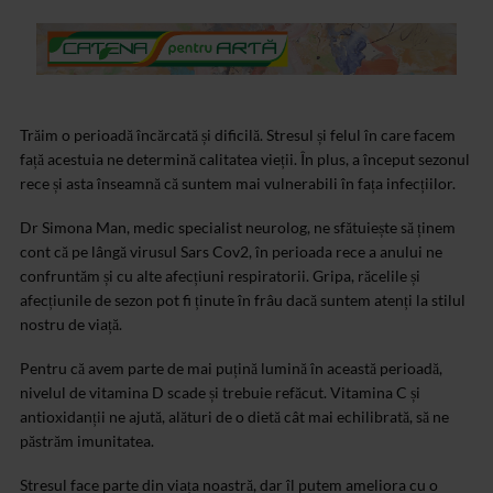
Trăim o perioadă încărcată și dificilă. Stresul și felul în care facem
față acestuia ne determină calitatea vieții. În plus, a început sezonul
rece și asta înseamnă că suntem mai vulnerabili în fața infecțiilor.
Dr Simona Man, medic specialist neurolog, ne sfătuiește să ținem
cont că pe lângă virusul Sars Cov2, în perioada rece a anului ne
confruntăm și cu alte afecțiuni respiratorii. Gripa, răcelile și
afecțiunile de sezon pot fi ținute în frâu dacă suntem atenți la stilul
nostru de viață.
Pentru că avem parte de mai puțină lumină în această perioadă,
nivelul de vitamina D scade și trebuie refăcut. Vitamina C și
antioxidanții ne ajută, alături de o dietă cât mai echilibrată, să ne
păstrăm imunitatea.
Stresul face parte din viața noastră, dar îl putem ameliora cu o