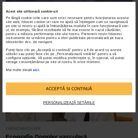
Acest site utilizează cookie-uri
CARDIOVASCULARE
Pe lângă cookie-urile care sunt strict necesare pentru funcționarea acestui
site web, folosim cookie-uri care ne ajută să înțelegem cum se navighează
Medici între frontiere – Prof. Univ. Dr.
pe site-ul nostru și ajută la îmbunătățirea modului în care funcționează site-
ul, de exemplu, făcând rezultatele să fie mai exacte în cazul căutărilor,
Mircea Pătruț
pentru a măsura performanța site-ului nostru. Partenerii noștri folosesc
instrumente de urmărire pentru a oferi publicitate personalizată pe baza
15.750 vizualizari
obiceiurilor dvs. de navigare.
Puteți face clic pe „Acceptă si continuă” pentru a fi de acord cu aceste
utilizări sau puteți face clic pe „Personalizează setările” pentru a vă
VIDEO
configura opțiunile. Vă puteți modifica preferințele și, în special, vă puteți
retrage consimțământul pe site-ul nostru în orice moment.
Mai multe detalii
aici
.
ACCEPTĂ SI CONTINUĂ
PERSONALIZEAZĂ SETĂRILE
CARDIOVASCULARE
Ecografia Doppler vasculară