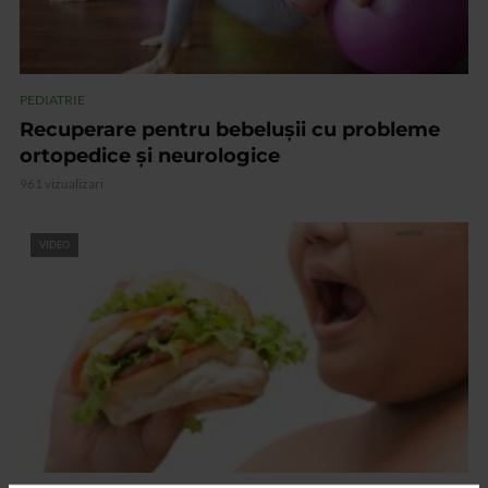
PEDIATRIE
Recuperare pentru bebelușii cu probleme
ortopedice și neurologice
961 vizualizari
VIDEO