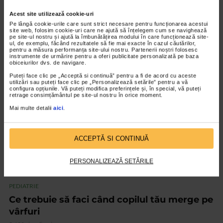
PEDIATRIE
Acest site utilizează cookie-uri
Obezitatea infantilă, tratată cu ajutorul
Pe lângă cookie-urile care sunt strict necesare pentru funcționarea acestui
kinetoterapiei
site web, folosim cookie-uri care ne ajută să înțelegem cum se navighează
pe site-ul nostru și ajută la îmbunătățirea modului în care funcționează site-
1.914 vizualizari
ul, de exemplu, făcând rezultatele să fie mai exacte în cazul căutărilor,
pentru a măsura performanța site-ului nostru. Partenerii noștri folosesc
instrumente de urmărire pentru a oferi publicitate personalizată pe baza
obiceiurilor dvs. de navigare.
VIDEO
Puteți face clic pe „Acceptă si continuă” pentru a fi de acord cu aceste
utilizări sau puteți face clic pe „Personalizează setările” pentru a vă
configura opțiunile. Vă puteți modifica preferințele și, în special, vă puteți
retrage consimțământul pe site-ul nostru în orice moment.
Mai multe detalii
aici
.
ACCEPTĂ SI CONTINUĂ
PERSONALIZEAZĂ SETĂRILE
PEDIATRIE
Ce trebuie să faci când copilul tău merge pe
vârfuri