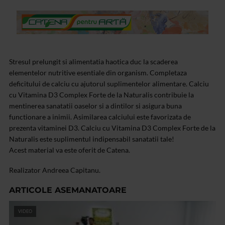
Stresul prelungit si alimentatia haotica duc la scaderea
elementelor nutritive esentiale din organism. Completaza
deficitului de calciu cu ajutorul suplimentelor alimentare. Calciu
cu Vitamina D3 Complex Forte de la Naturalis contribuie la
mentinerea sanatatii oaselor si a dintilor si asigura buna
functionare a inimii. Asimilarea calciului este favorizata de
prezenta vitaminei D3. Calciu cu Vitamina D3 Complex Forte de la
Naturalis este suplimentul indipensabil sanatatii tale!
Acest material va este oferit de Catena.
Realizator Andreea Capitanu.
ARTICOLE ASEMANATOARE
VIDEO