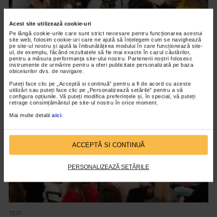
Acest site utilizează cookie-uri
Pe lângă cookie-urile care sunt strict necesare pentru funcționarea acestui
site web, folosim cookie-uri care ne ajută să înțelegem cum se navighează
pe site-ul nostru și ajută la îmbunătățirea modului în care funcționează site-
TEST
ul, de exemplu, făcând rezultatele să fie mai exacte în cazul căutărilor,
pentru a măsura performanța site-ului nostru. Partenerii noștri folosesc
Apetitslim si Lipidoslim de la Naturalis
instrumente de urmărire pentru a oferi publicitate personalizată pe baza
obiceiurilor dvs. de navigare.
7.634 vizualizari
Puteți face clic pe „Acceptă si continuă” pentru a fi de acord cu aceste
utilizări sau puteți face clic pe „Personalizează setările” pentru a vă
configura opțiunile. Vă puteți modifica preferințele și, în special, vă puteți
VIDEO
retrage consimțământul pe site-ul nostru în orice moment.
Mai multe detalii
aici
.
ACCEPTĂ SI CONTINUĂ
PERSONALIZEAZĂ SETĂRILE
TEST