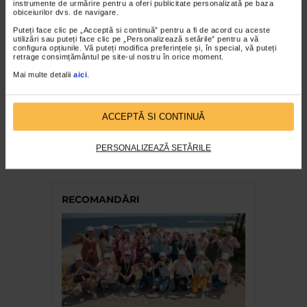
instrumente de urmărire pentru a oferi publicitate personalizată pe baza
obiceiurilor dvs. de navigare.
Puteți face clic pe „Acceptă si continuă” pentru a fi de acord cu aceste
utilizări sau puteți face clic pe „Personalizează setările” pentru a vă
configura opțiunile. Vă puteți modifica preferințele și, în special, vă puteți
TEST
retrage consimțământul pe site-ul nostru în orice moment.
Urosuport Forte Naturalis
Mai multe detalii
aici
.
7.974 vizualizari
ACCEPTĂ SI CONTINUĂ
TEST
Naturalis SomnControl
PERSONALIZEAZĂ SETĂRILE
7.698 vizualizari
RECOMANDĂRI