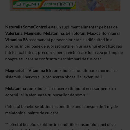
Naturalis SomnControl
este un supliment alimentar pe baza de
Valeriana
,
Magneziu
,
Melatonina
,
L-Triptofan
,
Mac-californian
si
Vitamina B6
recomandat persoanelor care au dificultati in a
adormi, in perioade de suprasolicitare in urma unui efort fizic sau
intelectual intens, precum si persoanelor care lucreaza pe timp de
noapte sau care se confrunta cu schimbari de fus orar.
Magneziul
si
Vitamina B6
contribuie la functionarea normala a
sistemului nervos si la reducerea oboselii si extenuarii.
Melatonina
contribuie la reducerea timpului necesar pentru a
adormi* si la atenuarea tulburarilor de somn.**
(*efectul benefic se obtine in conditiile unui consum de 1 mg de
melatonina inainte de culcare
** efectul benefic se obtine in conditiile consumului unei doze