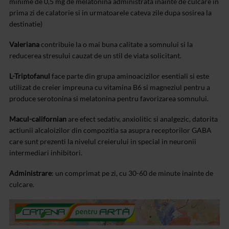
minime de 0,5 mg de melatonina administrata inainte de culcare in
prima zi de calatorie si in urmatoarele cateva zile dupa sosirea la
destinatie)
Valeriana
contribuie la o mai buna calitate a somnului si la
reducerea stresului cauzat de un stil de viata solicitant.
L-Triptofanul
face parte din grupa aminoacizilor esentiali si este
utilizat de creier impreuna cu vitamina B6 si magneziul pentru a
produce serotonina si melatonina pentru favorizarea somnului.
Macul-californian
are efect sedativ, anxiolitic si analgezic, datorita
actiunii alcaloizilor din compozitia sa asupra receptorilor GABA
care sunt prezenti la nivelul creierului in special in neuronii
intermediari inhibitori.
Administrare
: un comprimat pe zi, cu 30-60 de minute inainte de
culcare.