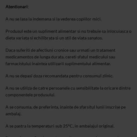
Atentionari
:
A nu se lasa la indemana si la vederea copiilor mici.
Produsul este un supliment alimentar si nu trebuie sa inlocuiasca o
dieta variata si echilibrata si un stil de viata sanatos.
Daca suferiti de afectiuni cronice sau urmati un tratament
medicamentos de lunga durata, cereti sfatul medicului sau
farmacistului inaintea utilizarii suplimentului alimentar.
A nu se depasi doza recomandata pentru consumul zilnic.
A nu se utiliza de catre persoanele cu sensibilitate la oricare dintre
componentele produsului.
A se consuma, de preferinta, inainte de sfarsitul lunii inscrise pe
ambalaj.
A se pastra la temperaturi sub 25°C, in ambalajul original.