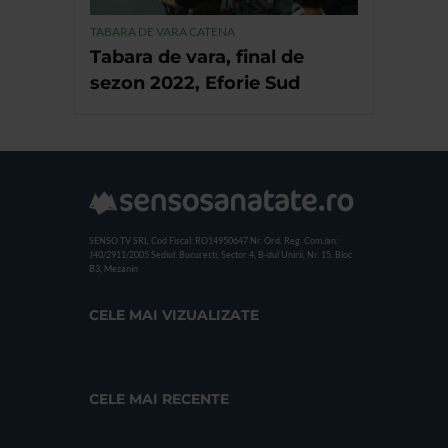
TABARA DE VARA CATENA
Tabara de vara, final de
sezon 2022, Eforie Sud
SENSO TV SRL
Cod Fiscal: RO14950647
Nr. Ord. Reg. Com./an:
J40/2911/2005
Sediul: Bucuresti, Sector 4, B-dul Unirii, Nr. 15, Bloc
B3, Mezanin
CELE MAI VIZUALIZATE
CELE MAI RECENTE