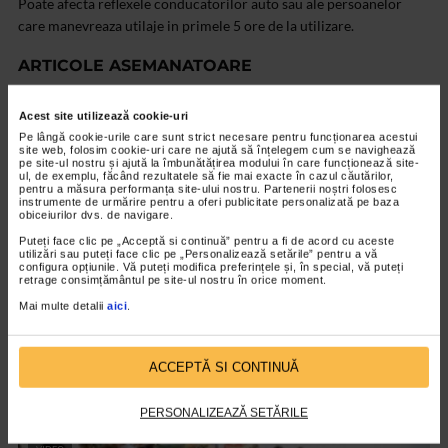
Poate afecta reflexele conducatorilor auto sau ale persoanelor
care manevreaza utilaje in primele 5 ore de la utilizare.
ARTICOLE ASEMANATOARE
VIDEO
Acest site utilizează cookie-uri
Pe lângă cookie-urile care sunt strict necesare pentru funcționarea acestui
site web, folosim cookie-uri care ne ajută să înțelegem cum se navighează
pe site-ul nostru și ajută la îmbunătățirea modului în care funcționează site-
ul, de exemplu, făcând rezultatele să fie mai exacte în cazul căutărilor,
pentru a măsura performanța site-ului nostru. Partenerii noștri folosesc
instrumente de urmărire pentru a oferi publicitate personalizată pe baza
obiceiurilor dvs. de navigare.
Puteți face clic pe „Acceptă si continuă” pentru a fi de acord cu aceste
utilizări sau puteți face clic pe „Personalizează setările” pentru a vă
configura opțiunile. Vă puteți modifica preferințele și, în special, vă puteți
retrage consimțământul pe site-ul nostru în orice moment.
Mai multe detalii
aici
.
TEST
Pachet digestie de la Naturalis
ACCEPTĂ SI CONTINUĂ
7.447 vizualizari
PERSONALIZEAZĂ SETĂRILE