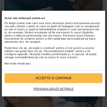
Acest site utilizează cookie-uri
Pe lângă cookie-urile care sunt strict necesare pentru funcționarea acestui
site web, folosim cookie-uri care ne ajută să înțelegem cum se navighează
pe site-ul nostru și ajută la îmbunătățirea modului în care funcționează site-
ul, de exemplu, făcând rezultatele să fie mai exacte în cazul căutărilor,
pentru a măsura performanța site-ului nostru. Partenerii noștri folosesc
STOMATOLOGICE
instrumente de urmărire pentru a oferi publicitate personalizată pe baza
obiceiurilor dvs. de navigare.
Periajul corect al dintilor
Puteți face clic pe „Acceptă si continuă” pentru a fi de acord cu aceste
12.903 vizualizari
utilizări sau puteți face clic pe „Personalizează setările” pentru a vă
configura opțiunile. Vă puteți modifica preferințele și, în special, vă puteți
retrage consimțământul pe site-ul nostru în orice moment.
VIDEO
Mai multe detalii
aici
.
ACCEPTĂ SI CONTINUĂ
PERSONALIZEAZĂ SETĂRILE