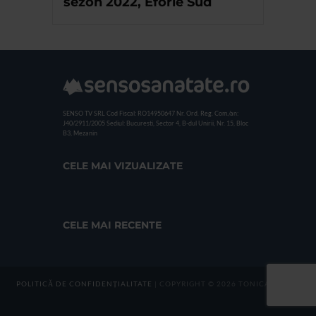
sezon 2022, Eforie Sud
SENSO TV SRL
Cod Fiscal: RO14950647
Nr. Ord. Reg. Com./an:
J40/2911/2005
Sediul: Bucuresti, Sector 4, B-dul Unirii, Nr. 15, Bloc
B3, Mezanin
CELE MAI VIZUALIZATE
CELE MAI RECENTE
POLITICĂ DE CONFIDENȚIALITATE
| COPYRIGHT © 2026 TONICA GROUP