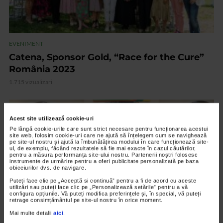
EVENIMENT
Catena, Sponsor Gold, “Race for the Cure”
România 2023
1.715 vizualizari
VIDEO
Acest site utilizează cookie-uri
Pe lângă cookie-urile care sunt strict necesare pentru funcționarea acestui
site web, folosim cookie-uri care ne ajută să înțelegem cum se navighează
pe site-ul nostru și ajută la îmbunătățirea modului în care funcționează site-
ul, de exemplu, făcând rezultatele să fie mai exacte în cazul căutărilor,
pentru a măsura performanța site-ului nostru. Partenerii noștri folosesc
instrumente de urmărire pentru a oferi publicitate personalizată pe baza
obiceiurilor dvs. de navigare.
Puteți face clic pe „Acceptă si continuă” pentru a fi de acord cu aceste
utilizări sau puteți face clic pe „Personalizează setările” pentru a vă
configura opțiunile. Vă puteți modifica preferințele și, în special, vă puteți
retrage consimțământul pe site-ul nostru în orice moment.
Mai multe detalii
aici
.