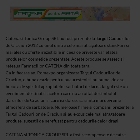
Catena si Tonica Group SRL au fost prezente la Targul Cadourilor
de Craciun 2012 cu unul dintre cele mai atragatoare stand-uri si
mai ales cu oferte irezistibile in ceea ce priveste varietatea
produselor cosmetice prezentate. Aceste produse se gasesc si
reteaua Farmaciilor CATENA din toata tara.
Ca in fiecare an, Romexpo organizeaza Targul Cadourilor de
Craciun, o buna ocazie pentru bucuresteni si nu numai de a se
bucura de spiritul apropiatelor sarbatori de iarna.Targul este un
eveniment destinat si acelora care nu au uitat de simbolul
darurilor de Craciun si care isi doresc sa simta mai devreme
atmosfera de sarbatoare. Numeroase firme si companii prezente la
Targul Cadourilor de Craciun si-au expus cele mai atragatoare
produse, sugestii de nerefuzat pentru cadourile celor dragi.
CATENA si TONICA GROUP SRL a fost recompensate de catre