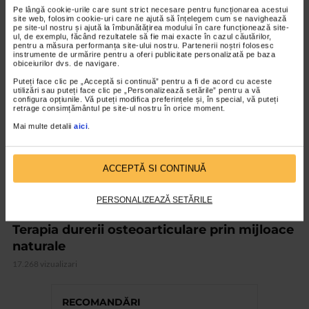
Pe lângă cookie-urile care sunt strict necesare pentru funcționarea acestui
18.969 vizualizari
site web, folosim cookie-uri care ne ajută să înțelegem cum se navighează
pe site-ul nostru și ajută la îmbunătățirea modului în care funcționează site-
ul, de exemplu, făcând rezultatele să fie mai exacte în cazul căutărilor,
pentru a măsura performanța site-ului nostru. Partenerii noștri folosesc
VIDEO
instrumente de urmărire pentru a oferi publicitate personalizată pe baza
obiceiurilor dvs. de navigare.
Puteți face clic pe „Acceptă si continuă” pentru a fi de acord cu aceste
utilizări sau puteți face clic pe „Personalizează setările” pentru a vă
configura opțiunile. Vă puteți modifica preferințele și, în special, vă puteți
retrage consimțământul pe site-ul nostru în orice moment.
Mai multe detalii
aici
.
ACCEPTĂ SI CONTINUĂ
PERSONALIZEAZĂ SETĂRILE
MEDICINĂ ALTERNATIVĂ
Terapia durerii osteoarticulare prin mijloace
naturale
17.268 vizualizari
RECOMANDĂRI