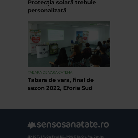
Protecția solară trebuie
personalizată
TABARA DE VARA CATENA
Tabara de vara, final de
sezon 2022, Eforie Sud
SENSO TV SRL
Cod Fiscal: RO14950647
Nr. Ord. Reg. Com./an: