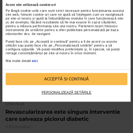
CHIRURGIE
Acest site utilizează cookie-uri
Varicele. Cele mai noi solutii de tratament
Pe lângă cookie-urile care sunt strict necesare pentru funcționarea acestui
site web, folosim cookie-uri care ne ajută să înțelegem cum se navighează
3.483 vizualizari
pe site-ul nostru și ajută la îmbunătățirea modului în care funcționează site-
ul, de exemplu, făcând rezultatele să fie mai exacte în cazul căutărilor,
pentru a măsura performanța site-ului nostru. Partenerii noștri folosesc
instrumente de urmărire pentru a oferi publicitate personalizată pe baza
obiceiurilor dvs. de navigare.
VIDEO
Puteți face clic pe „Acceptă si continuă” pentru a fi de acord cu aceste
utilizări sau puteți face clic pe „Personalizează setările” pentru a vă
configura opțiunile. Vă puteți modifica preferințele și, în special, vă puteți
retrage consimțământul pe site-ul nostru în orice moment.
Mai multe detalii
aici
.
ACCEPTĂ SI CONTINUĂ
PERSONALIZEAZĂ SETĂRILE
CHIRURGIE
Revascularizarea este singura interventie
care salveaza piciorul diabetic
3.503 vizualizari