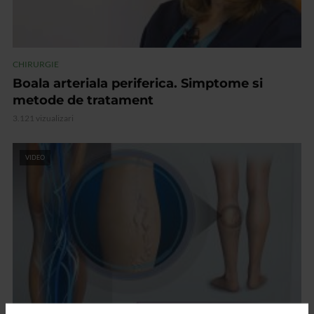
CHIRURGIE
Boala arteriala periferica. Simptome si
metode de tratament
3.121 vizualizari
VIDEO