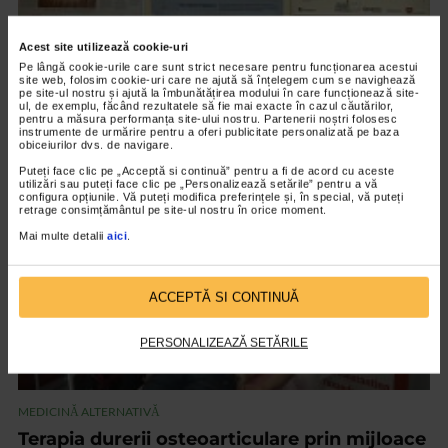
Acest site utilizează cookie-uri
Pe lângă cookie-urile care sunt strict necesare pentru funcționarea acestui
MEDICINĂ ALTERNATIVĂ
site web, folosim cookie-uri care ne ajută să înțelegem cum se navighează
pe site-ul nostru și ajută la îmbunătățirea modului în care funcționează site-
Cauzele psihoemotionale ale bolilor
ul, de exemplu, făcând rezultatele să fie mai exacte în cazul căutărilor,
pentru a măsura performanța site-ului nostru. Partenerii noștri folosesc
18.968 vizualizari
instrumente de urmărire pentru a oferi publicitate personalizată pe baza
obiceiurilor dvs. de navigare.
Puteți face clic pe „Acceptă si continuă” pentru a fi de acord cu aceste
VIDEO
utilizări sau puteți face clic pe „Personalizează setările” pentru a vă
configura opțiunile. Vă puteți modifica preferințele și, în special, vă puteți
retrage consimțământul pe site-ul nostru în orice moment.
Mai multe detalii
aici
.
ACCEPTĂ SI CONTINUĂ
PERSONALIZEAZĂ SETĂRILE
MEDICINĂ ALTERNATIVĂ
Terapia durerii osteoarticulare prin mijloace