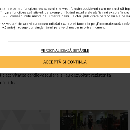
 de-a patra saptamana.
necesare pentru funcționarea acestui site web, folosim cookie-uri care ne ajută să î
 în care funcționează site-ul, de exemplu, făcând rezultatele să fie mai exacte în caz
ca au beneficiat de abonamente la fitness & aerobic, masaje
 noștri folosesc instrumente de urmărire pentru a oferi publicitate personalizată pe ba
farmaciile Catena (Ultra Slim Burner, Ripped Max si Modelor One
 pentru a fi de acord cu aceste utilizări sau puteți face clic pe „Personalizează setăr
ial, vă puteți retrage consimțământul pe site-ul nostru în orice moment.
nerea antrenorului Iulian Dinu.
enti au inceput sa elimine treptat kilogramele in plus. Tea
PERSONALIZEAZĂ SETĂRILE
 la 118 kg si a reusit sa elimine pana in acest moment 6 kg.
 initial 126 kg si a slabit 9 kg. Florina Murariu (32 de ani, 1,62
ACCEPTĂ SI CONTINUĂ
 la inceputul concursului.
it activitatea cardiovasculara, si-au dezvoltat rezistenta
fort fizic.
VIDEO