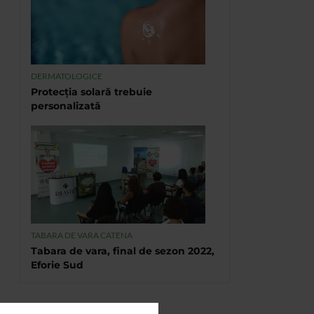
DERMATOLOGICE
Protecția solară trebuie
personalizată
TABARA DE VARA CATENA
Tabara de vara, final de sezon 2022,
Eforie Sud