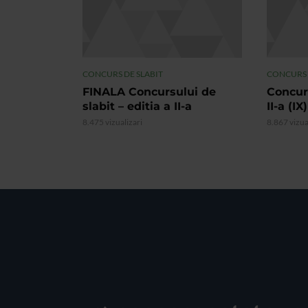
CONCURS DE SLABIT
CONCURS 
FINALA Concursului de
Concurs
slabit – editia a II-a
II-a (IX)
8.475 vizualizari
8.867 vizua