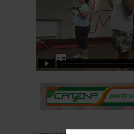
Concursul de slabit “Da jos kilogramele in plus va