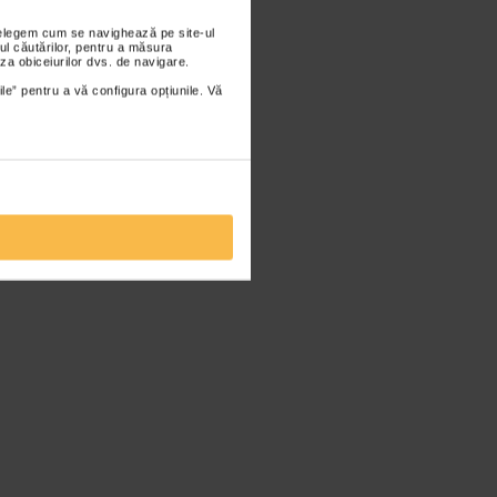
nțelegem cum se navighează pe site-ul
ul căutărilor, pentru a măsura
za obiceiurilor dvs. de navigare.
ile” pentru a vă configura opțiunile. Vă