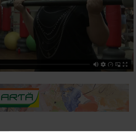
ra asta!” organizat de revista Slab sau gras, farmaciile Catena si