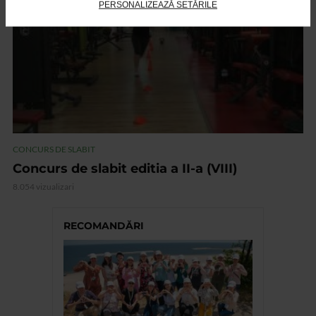
PERSONALIZEAZĂ SETĂRILE
CONCURS DE SLABIT
Concurs de slabit editia a II-a (VIII)
8.054 vizualizari
RECOMANDĂRI