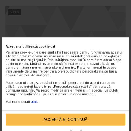
VIDEO
Acest site utilizează cookie-uri
Pe lângă cookie-urile care sunt strict necesare pentru funcționarea acestui
site web, folosim cookie-uri care ne ajută să înțelegem cum se navighează
pe site-ul nostru și ajută la îmbunătățirea modului în care funcționează site-
ul, de exemplu, făcând rezultatele să fie mai exacte în cazul căutărilor,
pentru a măsura performanța site-ului nostru. Partenerii noștri folosesc
instrumente de urmărire pentru a oferi publicitate personalizată pe baza
obiceiurilor dvs. de navigare.
Puteți face clic pe „Acceptă si continuă” pentru a fi de acord cu aceste
utilizări sau puteți face clic pe „Personalizează setările” pentru a vă
configura opțiunile. Vă puteți modifica preferințele și, în special, vă puteți
CONCURS DE SLABIT
retrage consimțământul pe site-ul nostru în orice moment.
Concurs de slabit editia a II-a (IX)
Mai multe detalii
aici
.
8.867 vizualizari
ACCEPTĂ SI CONTINUĂ
VIDEO