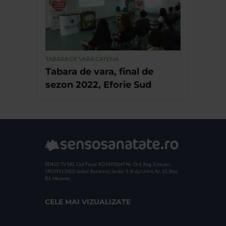
TABARA DE VARA CATENA
Tabara de vara, final de
sezon 2022, Eforie Sud
SENSO TV SRL
Cod Fiscal: RO14950647
Nr. Ord. Reg. Com./an:
J40/2911/2005
Sediul: Bucuresti, Sector 4, B-dul Unirii, Nr. 15, Bloc
B3, Mezanin
CELE MAI VIZUALIZATE