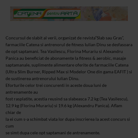
Concursul de slabit al verii, organizat de revista”Slab sau Gras”,
farmaciile Catena si antrenorul de fitness Iulian Dinu se desfasoara
de opt saptamani. Tea Vasilescu, Florina Murariu si Alexandru
Panica au beneficiat de abonamente la fitness & aerobic, masaje
saptamanale, suplimente alimentare oferite de farmaciile Catena
(Ultra Slim Burner, Ripped Max si Modelor One din gama EAFIT ) si
de sustinerea antrenorului Iulian Dinu.
Eforturile celor trei concurenti in aceste doua luni de
antrenamente au
fost rasplatite, acestia reusind sa slabeasca 7.2 kg (Tea Vasilescu),
12.9 kg (Florina Murariu) si 19.6 kg (Alexandru Panica). Aflam
chiar de
la ei cum s-a schimbat viata lor dupa inscrierea la acest concurs si
cum
se simt dupa cele opt saptamani de antrenamente.