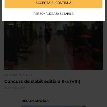
Concurs de slabit editia a II-a (IX)
ACCEPTĂ SI CONTINUĂ
8.867 vizualizari
PERSONALIZEAZĂ SETĂRILE
VIDEO
CONCURS DE SLABIT
Concurs de slabit editia a II-a (VIII)
8.054 vizualizari
RECOMANDĂRI