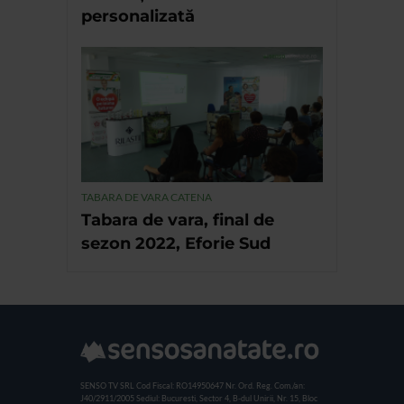
personalizată
TABARA DE VARA CATENA
Tabara de vara, final de
sezon 2022, Eforie Sud
SENSO TV SRL
Cod Fiscal: RO14950647
Nr. Ord. Reg. Com./an:
J40/2911/2005
Sediul: Bucuresti, Sector 4, B-dul Unirii, Nr. 15, Bloc