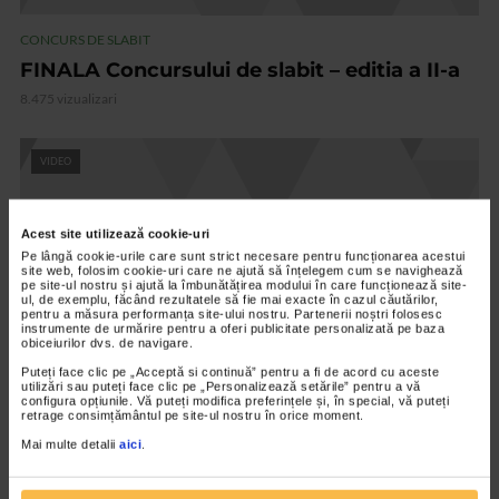
CONCURS DE SLABIT
FINALA Concursului de slabit – editia a II-a
8.475 vizualizari
VIDEO
Acest site utilizează cookie-uri
Pe lângă cookie-urile care sunt strict necesare pentru funcționarea acestui
site web, folosim cookie-uri care ne ajută să înțelegem cum se navighează
pe site-ul nostru și ajută la îmbunătățirea modului în care funcționează site-
ul, de exemplu, făcând rezultatele să fie mai exacte în cazul căutărilor,
pentru a măsura performanța site-ului nostru. Partenerii noștri folosesc
instrumente de urmărire pentru a oferi publicitate personalizată pe baza
obiceiurilor dvs. de navigare.
Puteți face clic pe „Acceptă si continuă” pentru a fi de acord cu aceste
utilizări sau puteți face clic pe „Personalizează setările” pentru a vă
configura opțiunile. Vă puteți modifica preferințele și, în special, vă puteți
retrage consimțământul pe site-ul nostru în orice moment.
Mai multe detalii
aici
.
CONCURS DE SLABIT