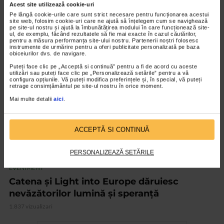
Acest site utilizează cookie-uri
Catena, mereu aproape de tine
Pe lângă cookie-urile care sunt strict necesare pentru funcționarea acestui
site web, folosim cookie-uri care ne ajută să înțelegem cum se navighează
2.144 vizualizari
pe site-ul nostru și ajută la îmbunătățirea modului în care funcționează site-
ul, de exemplu, făcând rezultatele să fie mai exacte în cazul căutărilor,
pentru a măsura performanța site-ului nostru. Partenerii noștri folosesc
instrumente de urmărire pentru a oferi publicitate personalizată pe baza
VIDEO
obiceiurilor dvs. de navigare.
Puteți face clic pe „Acceptă si continuă” pentru a fi de acord cu aceste
utilizări sau puteți face clic pe „Personalizează setările” pentru a vă
configura opțiunile. Vă puteți modifica preferințele și, în special, vă puteți
retrage consimțământul pe site-ul nostru în orice moment.
Mai multe detalii
aici
.
ACCEPTĂ SI CONTINUĂ
PERSONALIZEAZĂ SETĂRILE
EVENIMENT
Catena și Light into Europe dăruiesc
nevăzătorilor lumină și speranță
1.837 vizualizari