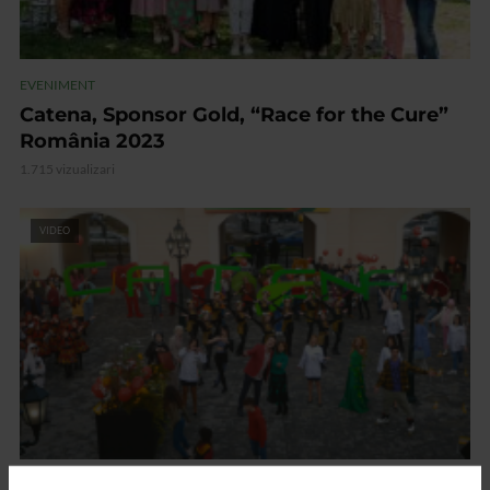
EVENIMENT
Catena, Sponsor Gold, “Race for the Cure”
România 2023
1.715 vizualizari
VIDEO
EVENIMENT