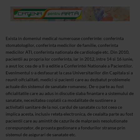
Exista in domeniul medical numeroase conferinte: conferinta
stomatologilor, conferinta medicilor de familie, conferinta
medicilor ATI, conferinta nationala de cardiologie etc. Din 2010,
pacientii au propria lor conferinta, iar in 2012, intre 14 si 16 iunie,
a avut loc cea de-a II-a editie a Conferintei Nationale a Pacientilor.
Evenimentul s-a desfasurat la casa Universitarilor din Capitala si a
reunit oifcialitati, medici si pacienti care au dezbatut problemele
actuale din sistemul de sanatate romanesc. De-o parte au fost
oficialitatile care au adus in discutie slaba finantare a sistemului de
sanatate, necesitatea coplatii ca modalitate de sustinere a
activitatii sanitare de la noi, cardul de sanatate cu tot ceea ce
implica acesta, inclusiv reteta electronica, de cealalta parte au fost
pacientii care au amintit de cazurile de malpraxis nesolutionate
corespunzator, de proasta gestionare a fondurilor stranse prin
sistemul de asigurari de sanatate etc.