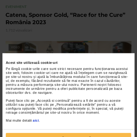
EVENIMENT
Catena, Sponsor Gold, “Race for the Cure”
România 2023
1.712 vizualizari
VIDEO
Acest site utilizează cookie-uri
Pe lângă cookie-urile care sunt strict necesare pentru funcționarea acestui
site web, folosim cookie-uri care ne ajută să înțelegem cum se navighează
pe site-ul nostru și ajută la îmbunătățirea modului în care funcționează site-
ul, de exemplu, făcând rezultatele să fie mai exacte în cazul căutărilor,
pentru a măsura performanța site-ului nostru. Partenerii noștri folosesc
instrumente de urmărire pentru a oferi publicitate personalizată pe baza
obiceiurilor dvs. de navigare.
Puteți face clic pe „Acceptă si continuă” pentru a fi de acord cu aceste
utilizări sau puteți face clic pe „Personalizează setările” pentru a vă
configura opțiunile. Vă puteți modifica preferințele și, în special, vă puteți
retrage consimțământul pe site-ul nostru în orice moment.
EVENIMENT
Mai multe detalii
aici
.
Catena, mereu aproape de tine
2.142 vizualizari