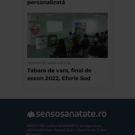
personalizată
TABARA DE VARA CATENA
Tabara de vara, final de
sezon 2022, Eforie Sud
SENSO TV SRL
Cod Fiscal: RO14950647
Nr. Ord. Reg. Com./an:
J40/2911/2005
Sediul: Bucuresti, Sector 4, B-dul Unirii, Nr. 15, Bloc
B3, Mezanin