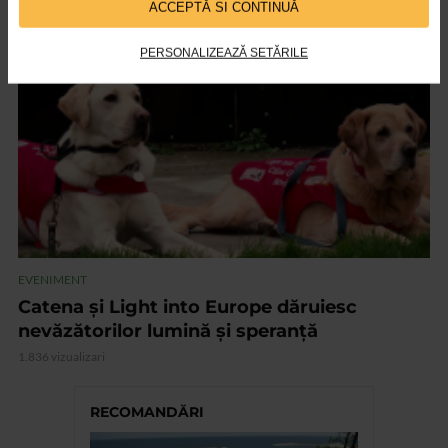
ACCEPTĂ SI CONTINUĂ
VIDEO
PERSONALIZEAZĂ SETĂRILE
EVENIMENT
Catena și Light into Europe dăruiesc
nevăzătorilor lumină și speranță
1.836 vizualizari
RECOMANDĂRI