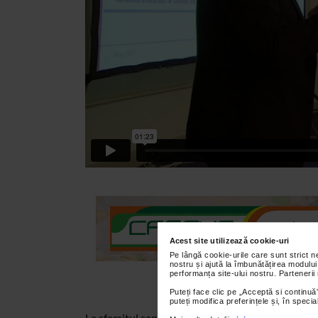
Acest site utilizează cookie-uri
Pe lângă cookie-urile care sunt strict 
nostru și ajută la îmbunătățirea modului
performanța site-ului nostru. Partenerii
Puteți face clic pe „Acceptă si continuă”
puteți modifica preferințele și, în spec
La sfarsitul saptamanii trecute, la Hotel Interc