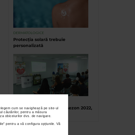
DERMATOLOGICE
Protecția solară trebuie
personalizată
TABARA DE VARA CATENA
Tabara de vara, final de sezon 2022,
nțelegem cum se navighează pe site-ul
ul căutărilor, pentru a măsura
Eforie Sud
za obiceiurilor dvs. de navigare.
ile” pentru a vă configura opțiunile. Vă