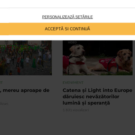
a de Societatatea Nationala Romana de Boli Infectioase.
PERSONALIZEAZĂ SETĂRILE
ACCEPTĂ SI CONTINUĂ
VIDEO
NT
EVENIMENT
, mereu aproape de
Catena și Light into Europe
dăruiesc nevăzătorilor
lumină și speranță
lizari
1.831 vizualizari