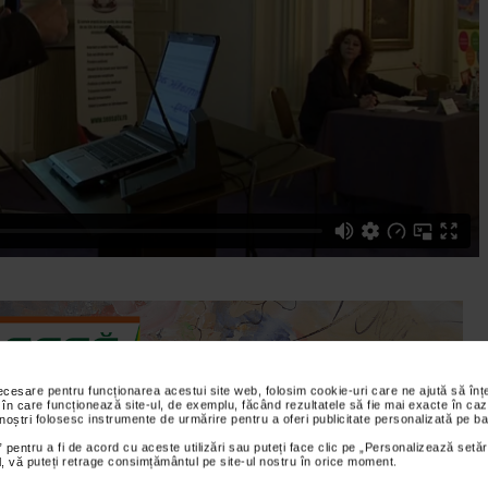
necesare pentru funcționarea acestui site web, folosim cookie-uri care ne ajută să î
 în care funcționează site-ul, de exemplu, făcând rezultatele să fie mai exacte în caz
 noștri folosesc instrumente de urmărire pentru a oferi publicitate personalizată pe ba
 pentru a fi de acord cu aceste utilizări sau puteți face clic pe „Personalizează setăr
ial, vă puteți retrage consimțământul pe site-ul nostru în orice moment.
ontinental din Bucuresti a avut loc prima Conferinta Nationala de