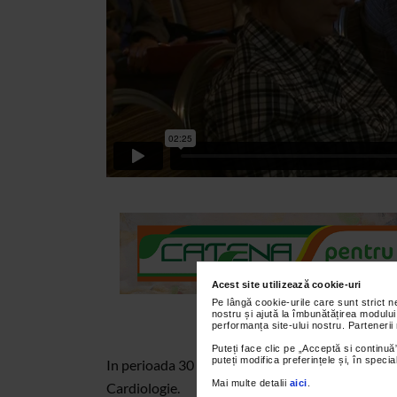
Acest site utilizează cookie-uri
Pe lângă cookie-urile care sunt strict 
nostru și ajută la îmbunătățirea modului
performanța site-ului nostru. Partenerii
Puteți face clic pe „Acceptă si continuă”
puteți modifica preferințele și, în spec
In perioada 30 mai – 2 iunie 2012, la Crystal Pa
Mai multe detalii
aici
.
Cardiologie.