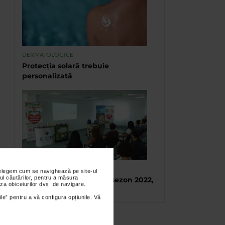
DERMATOLOGICE
Protecția solară trebuie
personalizată
TABARA DE VARA CATENA
nțelegem cum se navighează pe site-ul
ul căutărilor, pentru a măsura
Tabara de vara, final de sezon 2022,
za obiceiurilor dvs. de navigare.
Eforie Sud
ile” pentru a vă configura opțiunile. Vă