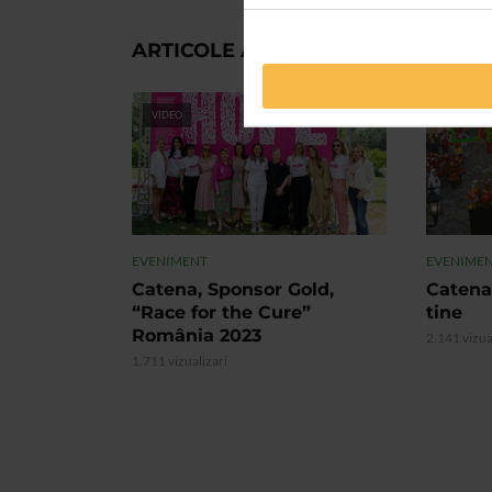
ARTICOLE ASEMANATOARE
VIDEO
VIDEO
EVENIMENT
EVENIME
Catena, Sponsor Gold,
Catena
“Race for the Cure”
tine
România 2023
2.141 vizua
1.711 vizualizari