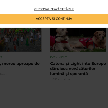
PERSONALIZEAZĂ SETĂRILE
ACCEPTĂ SI CONTINUĂ
VIDEO
NT
EVENIMENT
, mereu aproape de
Catena și Light into Europe
dăruiesc nevăzătorilor
lumină și speranță
lizari
1.832 vizualizari