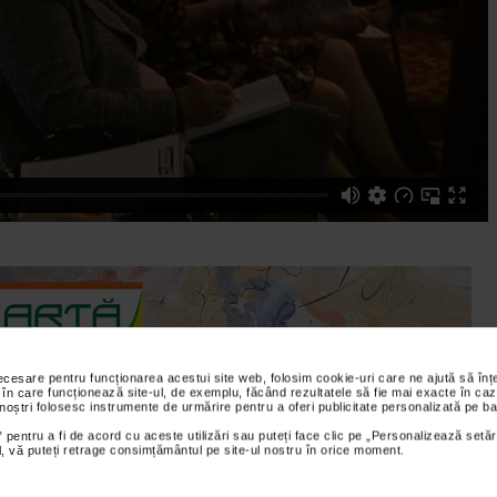
necesare pentru funcționarea acestui site web, folosim cookie-uri care ne ajută să î
 în care funcționează site-ul, de exemplu, făcând rezultatele să fie mai exacte în caz
 noștri folosesc instrumente de urmărire pentru a oferi publicitate personalizată pe ba
 pentru a fi de acord cu aceste utilizări sau puteți face clic pe „Personalizează setăr
ial, vă puteți retrage consimțământul pe site-ul nostru în orice moment.
lace Ballrooms din Bucuresti a avut loc Conferinta Nationala de