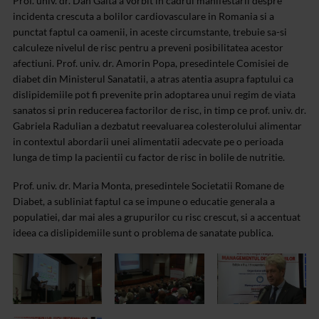
Prof. univ. dr. Dan Gaita a vorbit in cadrul manifestarii despre
incidenta crescuta a bolilor cardiovasculare in Romania si a
punctat faptul ca oamenii, in aceste circumstante, trebuie sa-si
calculeze nivelul de risc pentru a preveni posibilitatea acestor
afectiuni. Prof. univ. dr. Amorin Popa, presedintele Comisiei de
diabet din Ministerul Sanatatii, a atras atentia asupra faptului ca
dislipidemiile pot fi prevenite prin adoptarea unui regim de viata
sanatos si prin reducerea factorilor de risc, in timp ce prof. univ. dr.
Gabriela Radulian a dezbatut reevaluarea colesterolului alimentar
in contextul abordarii unei alimentatii adecvate pe o perioada
lunga de timp la pacientii cu factor de risc in bolile de nutritie.
Prof. univ. dr. Maria Monta, presedintele Societatii Romane de
Diabet, a subliniat faptul ca se impune o educatie generala a
populatiei, dar mai ales a grupurilor cu risc crescut, si a accentuat
ideea ca dislipidemiile sunt o problema de sanatate publica.