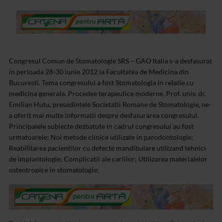
Congresul Comun de Stomatologie SRS – GAO Italia s-a desfasurat
in perioada 28-30 iunie 2012 la Facultatea de Medicina din
Bucuresti. Tema congresului a fost Stomatologia in relatie cu
medicina generala. Procedee terapeutice moderne. Prof. univ. dr.
Emilian Hutu, presedintele Societatii Romane de Stomatologie, ne-
a oferit mai multe informatii despre desfasurarea congresului.
Principalele subiecte dezbatute in cadrul congresului au fost
urmatoarele: Noi metode clinice utilizate in parodontologie;
Reabilitarea pacientilor cu defecte mandibulare utilizand tehnici
de implantologie; Complicatii ale cariilor; Utilizarea materialelor
osteotropice in stomatologie;