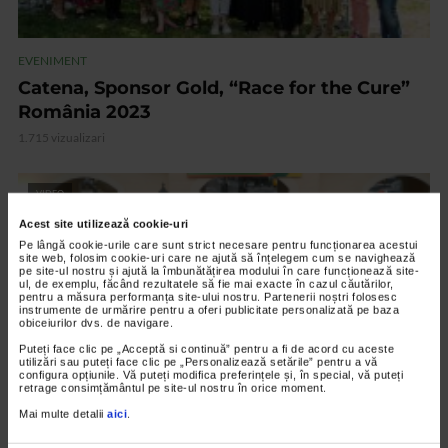
EVENIMENT
Catena, Sponsor Gold, “Race for the Cure”
România 2023
1.715 vizualizari
VIDEO
Acest site utilizează cookie-uri
Pe lângă cookie-urile care sunt strict necesare pentru funcționarea acestui
site web, folosim cookie-uri care ne ajută să înțelegem cum se navighează
pe site-ul nostru și ajută la îmbunătățirea modului în care funcționează site-
ul, de exemplu, făcând rezultatele să fie mai exacte în cazul căutărilor,
pentru a măsura performanța site-ului nostru. Partenerii noștri folosesc
instrumente de urmărire pentru a oferi publicitate personalizată pe baza
obiceiurilor dvs. de navigare.
Puteți face clic pe „Acceptă si continuă” pentru a fi de acord cu aceste
utilizări sau puteți face clic pe „Personalizează setările” pentru a vă
configura opțiunile. Vă puteți modifica preferințele și, în special, vă puteți
retrage consimțământul pe site-ul nostru în orice moment.
Mai multe detalii
aici
.
EVENIMENT