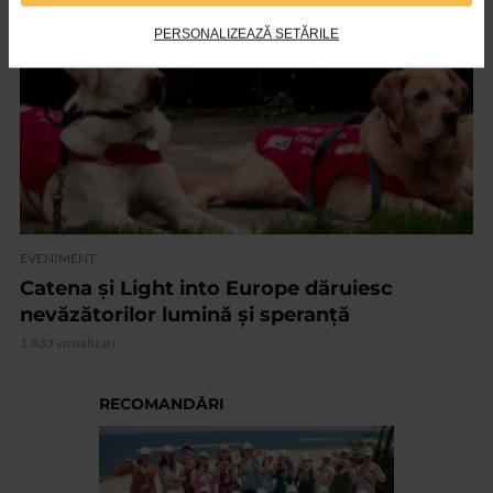
VIDEO
PERSONALIZEAZĂ SETĂRILE
EVENIMENT
Catena și Light into Europe dăruiesc
nevăzătorilor lumină și speranță
1.833 vizualizari
RECOMANDĂRI