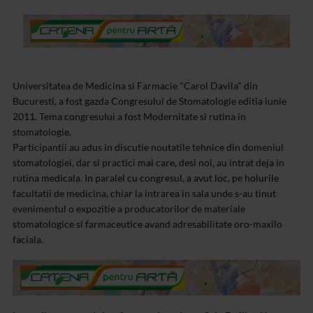
Universitatea de Medicina si Farmacie "Carol Davila" din
Bucuresti, a fost gazda Congresului de Stomatologie editia iunie
2011. Tema congresului a fost Modernitate si rutina in
stomatologie.
Participantii au adus in discutie noutatile tehnice din domeniul
stomatologiei, dar si practici mai care, desi noi, au intrat deja in
rutina medicala. In paralel cu congresul, a avut loc, pe holurile
facultatii de medicina, chiar la intrarea in sala unde s-au tinut
evenimentul o expozitie a producatorilor de materiale
stomatologice si farmaceutice avand adresabilitate oro-maxilo
faciala.