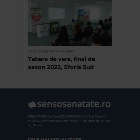
TABARA DE VARA CATENA
Tabara de vara, final de
sezon 2022, Eforie Sud
SENSO TV SRL
Cod Fiscal: RO14950647
Nr. Ord. Reg. Com./an:
J40/2911/2005
Sediul: Bucuresti, Sector 4, B-dul Unirii, Nr. 15, Bloc
B3, Mezanin
CELE MAI VIZUALIZATE