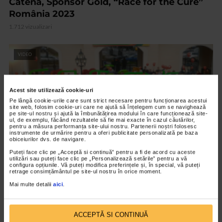
Catena, Sponsor Gold, “Race for the Cure”
România 2023
1.712 vizualizari
VIDEO
Acest site utilizează cookie-uri
Pe lângă cookie-urile care sunt strict necesare pentru funcționarea acestui
site web, folosim cookie-uri care ne ajută să înțelegem cum se navighează
pe site-ul nostru și ajută la îmbunătățirea modului în care funcționează site-
ul, de exemplu, făcând rezultatele să fie mai exacte în cazul căutărilor,
pentru a măsura performanța site-ului nostru. Partenerii noștri folosesc
instrumente de urmărire pentru a oferi publicitate personalizată pe baza
obiceiurilor dvs. de navigare.
Puteți face clic pe „Acceptă si continuă” pentru a fi de acord cu aceste
utilizări sau puteți face clic pe „Personalizează setările” pentru a vă
configura opțiunile. Vă puteți modifica preferințele și, în special, vă puteți
EVENIMENT
retrage consimțământul pe site-ul nostru în orice moment.
Catena, mereu aproape de tine
Mai multe detalii
aici
.
2.142 vizualizari
ACCEPTĂ SI CONTINUĂ