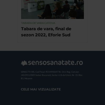
TABARA DE VARA CATENA
Tabara de vara, final de
sezon 2022, Eforie Sud
SENSO TV SRL
Cod Fiscal: RO14950647
Nr. Ord. Reg. Com./an:
J40/2911/2005
Sediul: Bucuresti, Sector 4, B-dul Unirii, Nr. 15, Bloc
B3, Mezanin
CELE MAI VIZUALIZATE