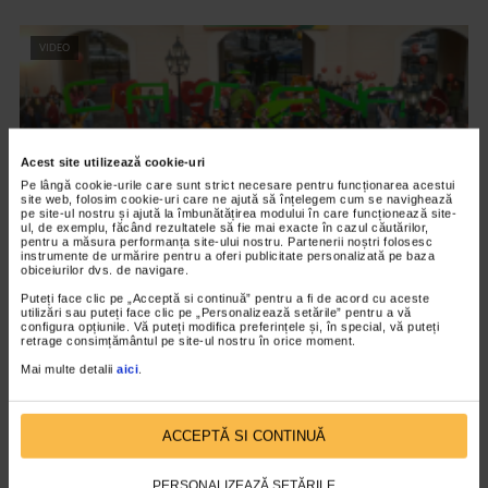
VIDEO
Acest site utilizează cookie-uri
Pe lângă cookie-urile care sunt strict necesare pentru funcționarea acestui
site web, folosim cookie-uri care ne ajută să înțelegem cum se navighează
pe site-ul nostru și ajută la îmbunătățirea modului în care funcționează site-
ul, de exemplu, făcând rezultatele să fie mai exacte în cazul căutărilor,
pentru a măsura performanța site-ului nostru. Partenerii noștri folosesc
instrumente de urmărire pentru a oferi publicitate personalizată pe baza
obiceiurilor dvs. de navigare.
Puteți face clic pe „Acceptă si continuă” pentru a fi de acord cu aceste
EVENIMENT
utilizări sau puteți face clic pe „Personalizează setările” pentru a vă
Catena, mereu aproape de tine
configura opțiunile. Vă puteți modifica preferințele și, în special, vă puteți
retrage consimțământul pe site-ul nostru în orice moment.
2.144 vizualizari
Mai multe detalii
aici
.
VIDEO
ACCEPTĂ SI CONTINUĂ
PERSONALIZEAZĂ SETĂRILE