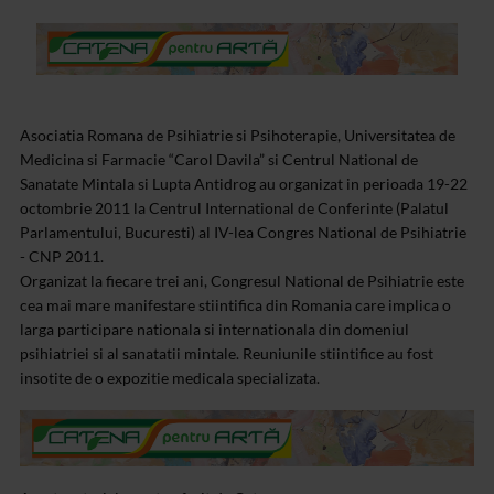
Asociatia Romana de Psihiatrie si Psihoterapie, Universitatea de
Medicina si Farmacie “Carol Davila” si Centrul National de
Sanatate Mintala si Lupta Antidrog au organizat in perioada 19-22
octombrie 2011 la Centrul International de Conferinte (Palatul
Parlamentului, Bucuresti) al IV-lea Congres National de Psihiatrie
- CNP 2011.
Organizat la fiecare trei ani, Congresul National de Psihiatrie este
cea mai mare manifestare stiintifica din Romania care implica o
larga participare nationala si internationala din domeniul
psihiatriei si al sanatatii mintale. Reuniunile stiintifice au fost
insotite de o expozitie medicala specializata.