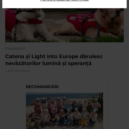
EVENIMENT
Catena și Light into Europe dăruiesc
nevăzătorilor lumină și speranță
1.837 vizualizari
RECOMANDĂRI