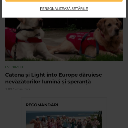
VIDEO
PERSONALIZEAZĂ SETĂRILE
EVENIMENT
Catena și Light into Europe dăruiesc
nevăzătorilor lumină și speranță
1.837 vizualizari
RECOMANDĂRI