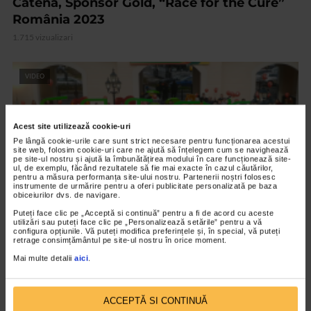
Catena, Sponsor Gold, “Race for the Cure”
România 2023
1.715 vizualizari
VIDEO
Acest site utilizează cookie-uri
Pe lângă cookie-urile care sunt strict necesare pentru funcționarea acestui
site web, folosim cookie-uri care ne ajută să înțelegem cum se navighează
pe site-ul nostru și ajută la îmbunătățirea modului în care funcționează site-
ul, de exemplu, făcând rezultatele să fie mai exacte în cazul căutărilor,
pentru a măsura performanța site-ului nostru. Partenerii noștri folosesc
instrumente de urmărire pentru a oferi publicitate personalizată pe baza
obiceiurilor dvs. de navigare.
Puteți face clic pe „Acceptă si continuă” pentru a fi de acord cu aceste
utilizări sau puteți face clic pe „Personalizează setările” pentru a vă
configura opțiunile. Vă puteți modifica preferințele și, în special, vă puteți
EVENIMENT
retrage consimțământul pe site-ul nostru în orice moment.
Catena, mereu aproape de tine
Mai multe detalii
aici
.
2.144 vizualizari
ACCEPTĂ SI CONTINUĂ