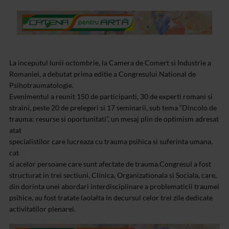
La inceputul lunii octombrie, la Camera de Comert si Industrie a
Romaniei, a debutat prima editie a Congresului National de
Psihotraumatologie.
Evenimentul a reunit 150 de participanti, 30 de experti romani si
straini, peste 20 de prelegeri si 17 seminarii, sub tema “Dincolo de
trauma: resurse si oportunitati”, un mesaj plin de optimism adresat
atat
specialistilor care lucreaza cu trauma psihica si suferinta umana,
cat
si acelor persoane care sunt afectate de trauma.Congresul a fost
structurat in trei sectiuni, Clinica, Organizationala si Sociala, care,
din dorinta unei abordari interdisciplinare a problematicii traumei
psihice, au fost tratate laolalta in decursul celor trei zile dedicate
activitatilor plenarei.