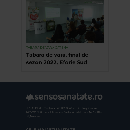
TABARA DE VARA CATENA
Tabara de vara, final de
sezon 2022, Eforie Sud
SENSO TV SRL
Cod Fiscal: RO14950647
Nr. Ord. Reg. Com./an:
J40/2911/2005
Sediul: Bucuresti, Sector 4, B-dul Unirii, Nr. 15, Bloc
B3, Mezanin
CELE MAI VIZUALIZATE