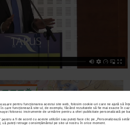
necesare pentru funcționarea acestui site web, folosim cookie-uri care ne ajută să î
 în care funcționează site-ul, de exemplu, făcând rezultatele să fie mai exacte în caz
 noștri folosesc instrumente de urmărire pentru a oferi publicitate personalizată pe ba
 pentru a fi de acord cu aceste utilizări sau puteți face clic pe „Personalizează setăr
ial, vă puteți retrage consimțământul pe site-ul nostru în orice moment.
publicului directiile spre care Uniunea Europeana isi indreapta