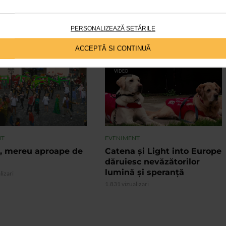
PERSONALIZEAZĂ SETĂRILE
ACCEPTĂ SI CONTINUĂ
VIDEO
NT
EVENIMENT
, mereu aproape de
Catena și Light into Europe
dăruiesc nevăzătorilor
lumină și speranță
lizari
1.831 vizualizari