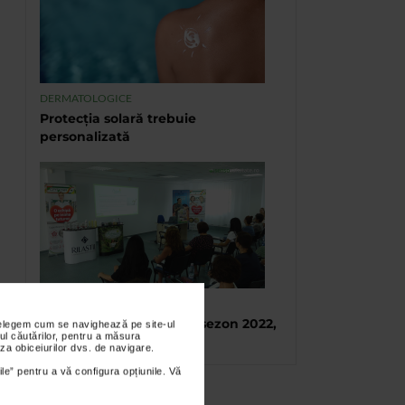
DERMATOLOGICE
Protecția solară trebuie
personalizată
TABARA DE VARA CATENA
Tabara de vara, final de sezon 2022,
nțelegem cum se navighează pe site-ul
ul căutărilor, pentru a măsura
Eforie Sud
za obiceiurilor dvs. de navigare.
ile” pentru a vă configura opțiunile. Vă