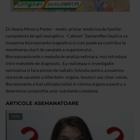
Dr.Ileana Monica Pester - medic primar medicina de familie-
competenta terapii energetice - Cabinet "Santareflex"explica ce
inseamna biorezonanta magnetica si cum poate ea contribui la
mentinerea starii de sanatate a organismului.
Biorezonanta este o metoda de analiza neliniara, nou introdusa
intre metodele de diagnostic. Ea realizeaza o investigatie
neinvaziva si fara emisie de radiatii, folosita pentru a examina
starea de sanatate a diferitelor organe, tesuturi sau chiar celule.
Biorezonanta a fost utilizata initial in chimia organica pentru a
determina compozitia unor substante complexe.
ARTICOLE ASEMANATOARE
VIDEO