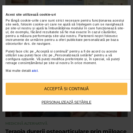
Acest site utilizează cookie-uri
Pe lângă cookie-urile care sunt strict necesare pentru funcționarea acestui
MEDICINĂ ALTERNATIVĂ
site web, folosim cookie-uri care ne ajută să înțelegem cum se navighează
pe site-ul nostru și ajută la îmbunătățirea modului în care funcționează site-
Cauzele psihoemotionale ale bolilor
ul, de exemplu, făcând rezultatele să fie mai exacte în cazul căutărilor,
pentru a măsura performanța site-ului nostru. Partenerii noștri folosesc
18.965 vizualizari
instrumente de urmărire pentru a oferi publicitate personalizată pe baza
obiceiurilor dvs. de navigare.
Puteți face clic pe „Acceptă si continuă” pentru a fi de acord cu aceste
VIDEO
utilizări sau puteți face clic pe „Personalizează setările” pentru a vă
configura opțiunile. Vă puteți modifica preferințele și, în special, vă puteți
retrage consimțământul pe site-ul nostru în orice moment.
Mai multe detalii
aici
.
ACCEPTĂ SI CONTINUĂ
PERSONALIZEAZĂ SETĂRILE
MEDICINĂ ALTERNATIVĂ
Terapia durerii osteoarticulare prin mijloace