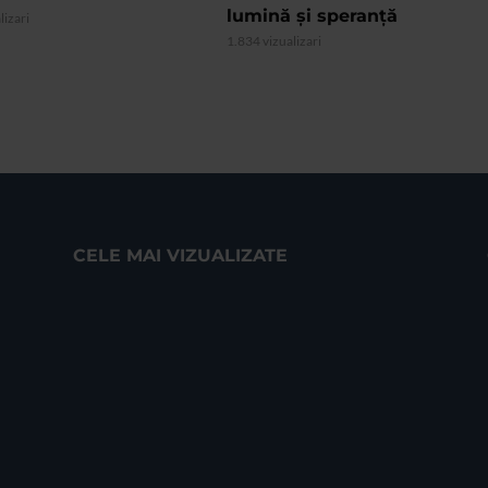
lumină și speranță
lizari
1.834 vizualizari
CELE MAI VIZUALIZATE