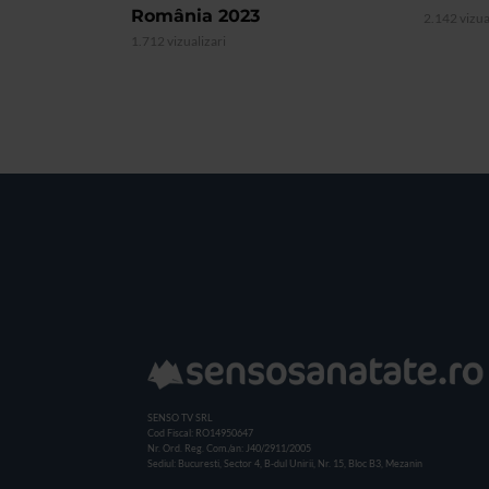
România 2023
2.142 vizua
1.712 vizualizari
SENSO TV SRL
Cod Fiscal: RO14950647
Nr. Ord. Reg. Com./an: J40/2911/2005
Sediul: Bucuresti, Sector 4, B-dul Unirii, Nr. 15, Bloc B3, Mezanin