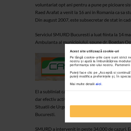
voluntariat opt ani pentru a pune pe picioare sist
Raed Arafat a venit la 16 ani in Romania ca sa st
Din august 2007, este subsecretar de stat in cadr
Serviciul SMURD Bucuresti a luat fiinta la 14 mai 
Ambulanta al municipiului, spune dr. Bogdan Op
Acest site utilizează cookie-uri
Pe lângă cookie-urile care sunt strict 
nostru și ajută la îmbunătățirea modului
performanța site-ului nostru. Partenerii
Puteți face clic pe „Acceptă si continuă”
puteți modifica preferințele și, în spec
Mai multe detalii
aici
.
El a subliniat ca primele nuclee SMURD au aparut 
dar efectiv activitatea SMURD – compartimentul
Situatii de Urgenta Bucuresti si Unitatea specia
Bucuresti.
SMURD a intervenit in peste 34.000 de cazuri. Ech