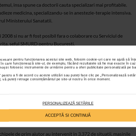
emul, insa spune ca doctorii cauta specializari mai profitabile.
udieze medicina, specializandu-se in anestezie-terapie intensiva.
ul Ministerului Sanatatii.
2008 si nu ar fi fost posibil fara o colaborare cu Serviciul de
rita, seful SMURD pentru Bucuresti.
necesare pentru funcționarea acestui site web, folosim cookie-uri care ne ajută să î
 în care funcționează site-ul, de exemplu, făcând rezultatele să fie mai exacte în caz
 noștri folosesc instrumente de urmărire pentru a oferi publicitate personalizată pe ba
 pentru a fi de acord cu aceste utilizări sau puteți face clic pe „Personalizează setăr
ial, vă puteți retrage consimțământul pe site-ul nostru în orice moment.
in 1998 la unitatile de primiri urgente ale Spitalului Floreasca,
 aerian a inceput in 2004 impreuna cu Inspectoratul pentru
PERSONALIZEAZĂ SETĂRILE
la aeriana. Acesta asigura asistenta pentru 11 judete pe langa
ACCEPTĂ SI CONTINUĂ
ipele de prim ajutor au intervenit in 3.372 de situatii, masinile