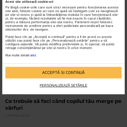
Acest site utilizează cookie-uri
kinetoterapiei
Pe lângă cookie-urile care sunt strict necesare pentru funcționarea acestui
site web, folosim cookie-uri care ne ajută să înțelegem cum se navighează
1.916 vizualizari
pe site-ul nostru și ajută la îmbunătățirea modului în care funcționează site-
ul, de exemplu, făcând rezultatele să fie mai exacte în cazul căutărilor,
pentru a măsura performanța site-ului nostru. Partenerii noștri folosesc
instrumente de urmărire pentru a oferi publicitate personalizată pe baza
VIDEO
obiceiurilor dvs. de navigare.
Puteți face clic pe „Acceptă si continuă” pentru a fi de acord cu aceste
utilizări sau puteți face clic pe „Personalizează setările” pentru a vă
configura opțiunile. Vă puteți modifica preferințele și, în special, vă puteți
retrage consimțământul pe site-ul nostru în orice moment.
Mai multe detalii
aici
.
ACCEPTĂ SI CONTINUĂ
PERSONALIZEAZĂ SETĂRILE
PEDIATRIE
Ce trebuie să faci când copilul tău merge pe
vârfuri
5.634 vizualizari