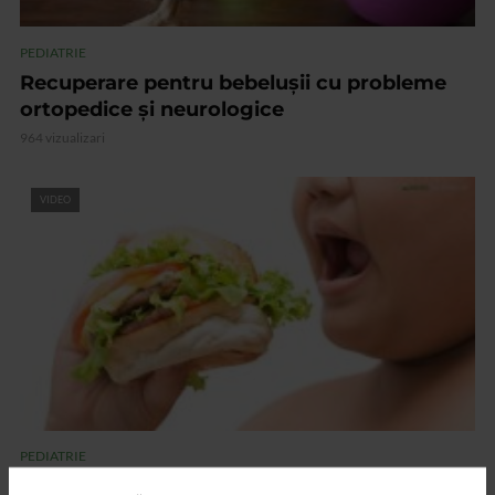
PEDIATRIE
Recuperare pentru bebelușii cu probleme
ortopedice și neurologice
964 vizualizari
VIDEO
PEDIATRIE
Obezitatea infantilă, tratată cu ajutorul