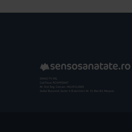
SENSO TV SRL
Cod Fiscal: RO14950647
Nr. Ord. Reg. Com./an: J40/2911/2005
Sediul: Bucuresti, Sector 4, B-dul Unirii, Nr. 15, Bloc B3, Mezanin