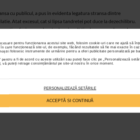
ansa cu publicul, a pus in evidenta legatura stransa dintre
latie. Atat excesul, cat si lipsa tandretei pot duce la dezechilibru.
au poti sa faci excese legate de orice alt tip de consum. In mod
 interes fata de mancare sau fata de informatie de orice fel.
necesare pentru funcționarea acestui site web, folosim cookie-uri care ne ajută să î
e comportamentale, pe intelesul tuturor.
 în care funcționează site-ul, de exemplu, făcând rezultatele să fie mai exacte în caz
 noștri folosesc instrumente de urmărire pentru a oferi publicitate personalizată pe ba
 pentru a fi de acord cu aceste utilizări sau puteți face clic pe „Personalizează setăr
ial, vă puteți retrage consimțământul pe site-ul nostru în orice moment.
PERSONALIZEAZĂ SETĂRILE
ACCEPTĂ SI CONTINUĂ