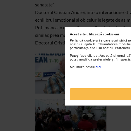
sanatate”.
Doctorul Cristian Andrei, intr-o interactiune str
echilibrul emotional si obiceiurile legate de asimi
Poti manca in exces din cauza lipsei afectiunii, s
similar, prea multa atentie poate duce la lipsa de
Acest site utilizează cookie-uri
Pe lângă cookie-urile care sunt strict 
Doctorul Cristian Andrei a desfacut aceste tipar
nostru și ajută la îmbunătățirea modului
performanța site-ului nostru. Partenerii
Puteți face clic pe „Acceptă si continuă”
puteți modifica preferințele și, în spec
Mai multe detalii
aici
.