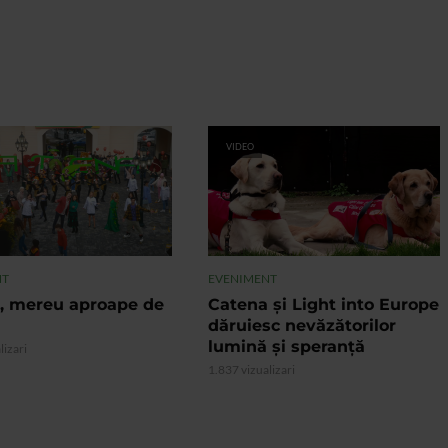
VIDEO
NT
EVENIMENT
, mereu aproape de
Catena și Light into Europe
dăruiesc nevăzătorilor
lumină și speranță
lizari
1.837 vizualizari