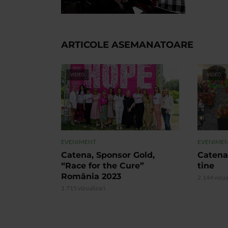
ARTICOLE ASEMANATOARE
VIDEO
VIDEO
EVENIMENT
EVENIME
Catena, Sponsor Gold,
Catena
“Race for the Cure”
tine
România 2023
2.144 vizua
1.715 vizualizari