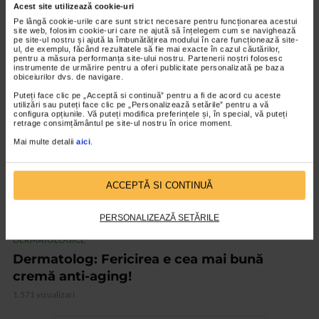
Acest site utilizează cookie-uri
ingrijoram
Pe lângă cookie-urile care sunt strict necesare pentru funcționarea acestui
site web, folosim cookie-uri care ne ajută să înțelegem cum se navighează
4.472 vizualizari
pe site-ul nostru și ajută la îmbunătățirea modului în care funcționează site-
ul, de exemplu, făcând rezultatele să fie mai exacte în cazul căutărilor,
pentru a măsura performanța site-ului nostru. Partenerii noștri folosesc
instrumente de urmărire pentru a oferi publicitate personalizată pe baza
VIDEO
obiceiurilor dvs. de navigare.
Puteți face clic pe „Acceptă si continuă” pentru a fi de acord cu aceste
utilizări sau puteți face clic pe „Personalizează setările” pentru a vă
configura opțiunile. Vă puteți modifica preferințele și, în special, vă puteți
retrage consimțământul pe site-ul nostru în orice moment.
Mai multe detalii
aici
.
ACCEPTĂ SI CONTINUĂ
PERSONALIZEAZĂ SETĂRILE
DERMATOLOGICE
Dermatolog: Fericirea e cea mai bună
cremă anti-aging!
1.571 vizualizari