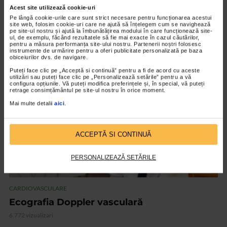
CARDIOVASCULARE
Acest site utilizează cookie-uri
Medici între frontiere – Prof. Univ. Dr.
Pe lângă cookie-urile care sunt strict necesare pentru funcționarea acestui
site web, folosim cookie-uri care ne ajută să înțelegem cum se navighează
Mircea Pătruț
pe site-ul nostru și ajută la îmbunătățirea modului în care funcționează site-
ul, de exemplu, făcând rezultatele să fie mai exacte în cazul căutărilor,
15.749 vizualizari
pentru a măsura performanța site-ului nostru. Partenerii noștri folosesc
instrumente de urmărire pentru a oferi publicitate personalizată pe baza
obiceiurilor dvs. de navigare.
Puteți face clic pe „Acceptă si continuă” pentru a fi de acord cu aceste
VIDEO
utilizări sau puteți face clic pe „Personalizează setările” pentru a vă
configura opțiunile. Vă puteți modifica preferințele și, în special, vă puteți
retrage consimțământul pe site-ul nostru în orice moment.
Mai multe detalii
aici
.
ACCEPTĂ SI CONTINUĂ
PERSONALIZEAZĂ SETĂRILE
CARDIOVASCULARE
Ecografia Doppler vasculară
6.772 vizualizari