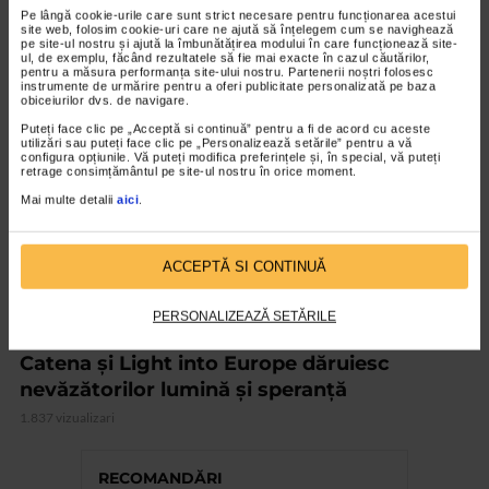
Pe lângă cookie-urile care sunt strict necesare pentru funcționarea acestui
2.144 vizualizari
site web, folosim cookie-uri care ne ajută să înțelegem cum se navighează
pe site-ul nostru și ajută la îmbunătățirea modului în care funcționează site-
ul, de exemplu, făcând rezultatele să fie mai exacte în cazul căutărilor,
pentru a măsura performanța site-ului nostru. Partenerii noștri folosesc
VIDEO
instrumente de urmărire pentru a oferi publicitate personalizată pe baza
obiceiurilor dvs. de navigare.
Puteți face clic pe „Acceptă si continuă” pentru a fi de acord cu aceste
utilizări sau puteți face clic pe „Personalizează setările” pentru a vă
configura opțiunile. Vă puteți modifica preferințele și, în special, vă puteți
retrage consimțământul pe site-ul nostru în orice moment.
Mai multe detalii
aici
.
ACCEPTĂ SI CONTINUĂ
PERSONALIZEAZĂ SETĂRILE
EVENIMENT
Catena și Light into Europe dăruiesc
nevăzătorilor lumină și speranță
1.837 vizualizari
RECOMANDĂRI