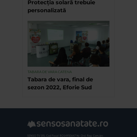
Protecția solară trebuie
personalizată
TABARA DE VARA CATENA
Tabara de vara, final de
sezon 2022, Eforie Sud
SENSO TV SRL
Cod Fiscal: RO14950647
Nr. Ord. Reg. Com./an: